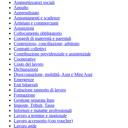
Ammortizzatori sociali
Appalto
Apprendistato
Appuntamenti e scadenze
Artigiani e commercianti
Assunzioni
Collocamento obbligatorio
Congedi di maternità e parentali
Contenzioso, conciliazione, arbitrato
Contratti collettivi
Contribuzione previdenziale e assistenziale
Cooperative
Costo del lavoro
Dichiarazioni
Disoccupazione, mobilità, Aspi e Mini Aspi
Emergenze
Enti bilaterali
Estinzione rapporto di lavoro
Formazione
Gestione separata Inps
Imposte, Tributi, Tasse
Infortuni e malattie professionali
Lavoro a termine e stagionale
Lavoro accessorio (con voucher)
Lavoro agile