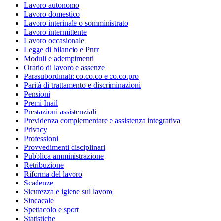
Lavoro autonomo
Lavoro domestico
Lavoro interinale o somministrato
Lavoro intermittente
Lavoro occasionale
Legge di bilancio e Pnrr
Moduli e adempimenti
Orario di lavoro e assenze
Parasubordinati: co.co.co e co.co.pro
Parità di trattamento e discriminazioni
Pensioni
Premi Inail
Prestazioni assistenziali
Previdenza complementare e assistenza integrativa
Privacy
Professioni
Provvedimenti disciplinari
Pubblica amministrazione
Retribuzione
Riforma del lavoro
Scadenze
Sicurezza e igiene sul lavoro
Sindacale
Spettacolo e sport
Statistiche