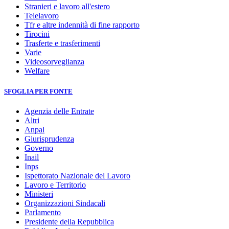
Stranieri e lavoro all'estero
Telelavoro
Tfr e altre indennità di fine rapporto
Tirocini
Trasferte e trasferimenti
Varie
Videosorveglianza
Welfare
SFOGLIA PER FONTE
Agenzia delle Entrate
Altri
Anpal
Giurisprudenza
Governo
Inail
Inps
Ispettorato Nazionale del Lavoro
Lavoro e Territorio
Ministeri
Organizzazioni Sindacali
Parlamento
Presidente della Repubblica