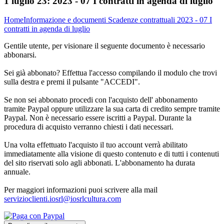
1 luglio 23:
2023 - 07 I contratti in agenda di luglio
Home
Informazione e documenti
Scadenze contrattuali
2023 - 07 I
contratti in agenda di luglio
Gentile utente, per visionare il seguente documento è necessario
abbonarsi.
Sei già abbonato? Effettua l'accesso compilando il modulo che trovi
sulla destra e premi il pulsante "ACCEDI".
Se non sei abbonato procedi con l'acquisto dell' abbonamento
tramite Paypal oppure utilizzare la sua carta di credito sempre tramite
Paypal. Non è necessario essere iscritti a Paypal. Durante la
procedura di acquisto verranno chiesti i dati necessari.
Una volta effettuato l'acquisto il tuo account verrà abilitato
immediatamente alla visione di questo contenuto e di tutti i contenuti
del sito riservati solo agli abbonati. L'abbonamento ha durata
annuale.
Per maggiori informazioni puoi scrivere alla mail
servizioclienti.iosrl@iosrlcultura.com