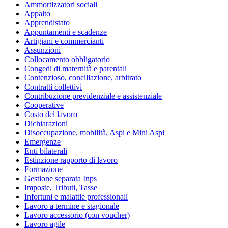
Ammortizzatori sociali
Appalto
Apprendistato
Appuntamenti e scadenze
Artigiani e commercianti
Assunzioni
Collocamento obbligatorio
Congedi di maternità e parentali
Contenzioso, conciliazione, arbitrato
Contratti collettivi
Contribuzione previdenziale e assistenziale
Cooperative
Costo del lavoro
Dichiarazioni
Disoccupazione, mobilità, Aspi e Mini Aspi
Emergenze
Enti bilaterali
Estinzione rapporto di lavoro
Formazione
Gestione separata Inps
Imposte, Tributi, Tasse
Infortuni e malattie professionali
Lavoro a termine e stagionale
Lavoro accessorio (con voucher)
Lavoro agile