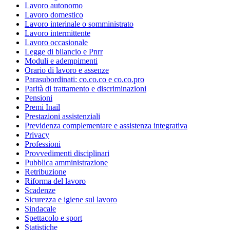
Lavoro autonomo
Lavoro domestico
Lavoro interinale o somministrato
Lavoro intermittente
Lavoro occasionale
Legge di bilancio e Pnrr
Moduli e adempimenti
Orario di lavoro e assenze
Parasubordinati: co.co.co e co.co.pro
Parità di trattamento e discriminazioni
Pensioni
Premi Inail
Prestazioni assistenziali
Previdenza complementare e assistenza integrativa
Privacy
Professioni
Provvedimenti disciplinari
Pubblica amministrazione
Retribuzione
Riforma del lavoro
Scadenze
Sicurezza e igiene sul lavoro
Sindacale
Spettacolo e sport
Statistiche