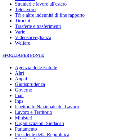
Stranieri e lavoro all'estero
Telelavoro
Tfr e altre indennità di fine rapporto
Tirocini
Trasferte e trasferimenti
Varie
Videosorveglianza
Welfare
SFOGLIA PER FONTE
Agenzia delle Entrate
Altri
Anpal
Giurisprudenza
Governo
Inail
Inps
Ispettorato Nazionale del Lavoro
Lavoro e Territorio
Ministeri
Organizzazioni Sindacali
Parlamento
Presidente della Repubblica