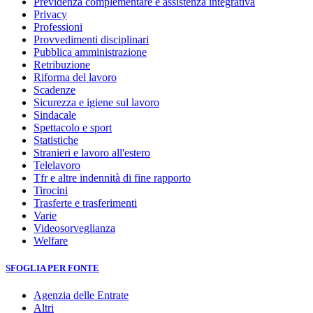
Previdenza complementare e assistenza integrativa
Privacy
Professioni
Provvedimenti disciplinari
Pubblica amministrazione
Retribuzione
Riforma del lavoro
Scadenze
Sicurezza e igiene sul lavoro
Sindacale
Spettacolo e sport
Statistiche
Stranieri e lavoro all'estero
Telelavoro
Tfr e altre indennità di fine rapporto
Tirocini
Trasferte e trasferimenti
Varie
Videosorveglianza
Welfare
SFOGLIA PER FONTE
Agenzia delle Entrate
Altri