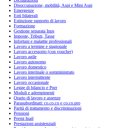
Dichiarazioni
Disoccupazione, mobilità, Aspi e Mini Aspi
Emergenze
Enti bilaterali
Estinzione rapporto di lavoro
Formazione
Gestione separata Inps
Imposte, Tributi, Tasse
Infortuni e malattie professionali
Lavoro a termine e stagionale
Lavoro accessorio (con voucher)
Lavoro agile
Lavoro autonomo
Lavoro domestico
Lavoro interinale o somministrato
Lavoro intermittente
Lavoro occasionale
Legge di bilancio e Pnrr
Moduli e adempimenti
Orario di lavoro e assenze
Parasubordinati: co.co.co e co.co.pro
Parità di trattamento e discriminazioni
Pensioni
Premi Inail
Prestazioni assistenziali