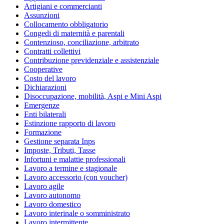
Artigiani e commercianti
Assunzioni
Collocamento obbligatorio
Congedi di maternità e parentali
Contenzioso, conciliazione, arbitrato
Contratti collettivi
Contribuzione previdenziale e assistenziale
Cooperative
Costo del lavoro
Dichiarazioni
Disoccupazione, mobilità, Aspi e Mini Aspi
Emergenze
Enti bilaterali
Estinzione rapporto di lavoro
Formazione
Gestione separata Inps
Imposte, Tributi, Tasse
Infortuni e malattie professionali
Lavoro a termine e stagionale
Lavoro accessorio (con voucher)
Lavoro agile
Lavoro autonomo
Lavoro domestico
Lavoro interinale o somministrato
Lavoro intermittente