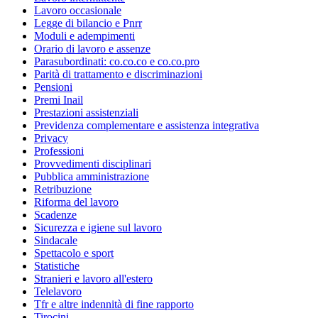
Lavoro occasionale
Legge di bilancio e Pnrr
Moduli e adempimenti
Orario di lavoro e assenze
Parasubordinati: co.co.co e co.co.pro
Parità di trattamento e discriminazioni
Pensioni
Premi Inail
Prestazioni assistenziali
Previdenza complementare e assistenza integrativa
Privacy
Professioni
Provvedimenti disciplinari
Pubblica amministrazione
Retribuzione
Riforma del lavoro
Scadenze
Sicurezza e igiene sul lavoro
Sindacale
Spettacolo e sport
Statistiche
Stranieri e lavoro all'estero
Telelavoro
Tfr e altre indennità di fine rapporto
Tirocini