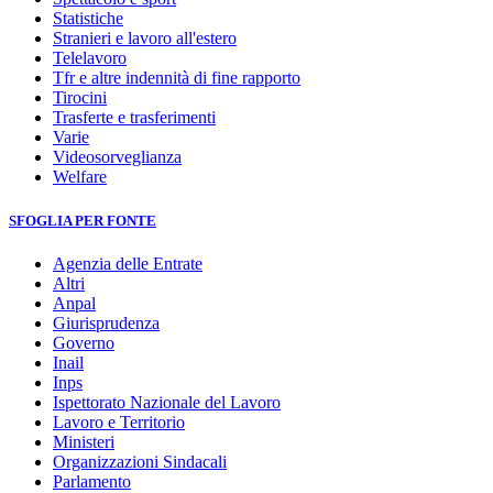
Statistiche
Stranieri e lavoro all'estero
Telelavoro
Tfr e altre indennità di fine rapporto
Tirocini
Trasferte e trasferimenti
Varie
Videosorveglianza
Welfare
SFOGLIA PER FONTE
Agenzia delle Entrate
Altri
Anpal
Giurisprudenza
Governo
Inail
Inps
Ispettorato Nazionale del Lavoro
Lavoro e Territorio
Ministeri
Organizzazioni Sindacali
Parlamento