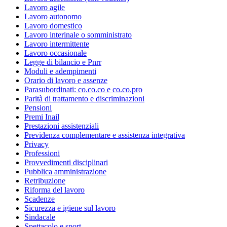
Lavoro agile
Lavoro autonomo
Lavoro domestico
Lavoro interinale o somministrato
Lavoro intermittente
Lavoro occasionale
Legge di bilancio e Pnrr
Moduli e adempimenti
Orario di lavoro e assenze
Parasubordinati: co.co.co e co.co.pro
Parità di trattamento e discriminazioni
Pensioni
Premi Inail
Prestazioni assistenziali
Previdenza complementare e assistenza integrativa
Privacy
Professioni
Provvedimenti disciplinari
Pubblica amministrazione
Retribuzione
Riforma del lavoro
Scadenze
Sicurezza e igiene sul lavoro
Sindacale
Spettacolo e sport