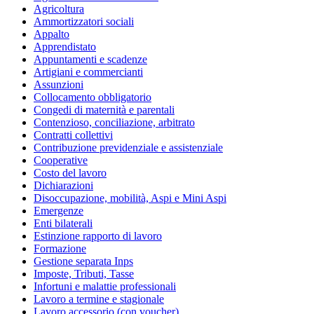
Agricoltura
Ammortizzatori sociali
Appalto
Apprendistato
Appuntamenti e scadenze
Artigiani e commercianti
Assunzioni
Collocamento obbligatorio
Congedi di maternità e parentali
Contenzioso, conciliazione, arbitrato
Contratti collettivi
Contribuzione previdenziale e assistenziale
Cooperative
Costo del lavoro
Dichiarazioni
Disoccupazione, mobilità, Aspi e Mini Aspi
Emergenze
Enti bilaterali
Estinzione rapporto di lavoro
Formazione
Gestione separata Inps
Imposte, Tributi, Tasse
Infortuni e malattie professionali
Lavoro a termine e stagionale
Lavoro accessorio (con voucher)