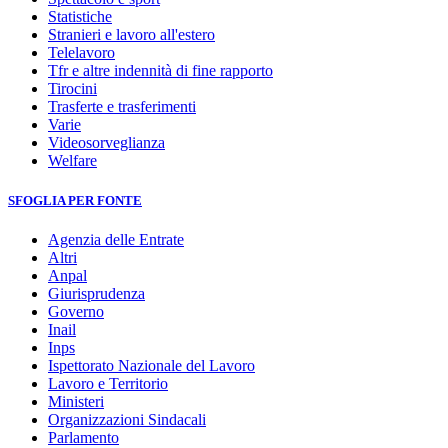
Statistiche
Stranieri e lavoro all'estero
Telelavoro
Tfr e altre indennità di fine rapporto
Tirocini
Trasferte e trasferimenti
Varie
Videosorveglianza
Welfare
SFOGLIA PER FONTE
Agenzia delle Entrate
Altri
Anpal
Giurisprudenza
Governo
Inail
Inps
Ispettorato Nazionale del Lavoro
Lavoro e Territorio
Ministeri
Organizzazioni Sindacali
Parlamento