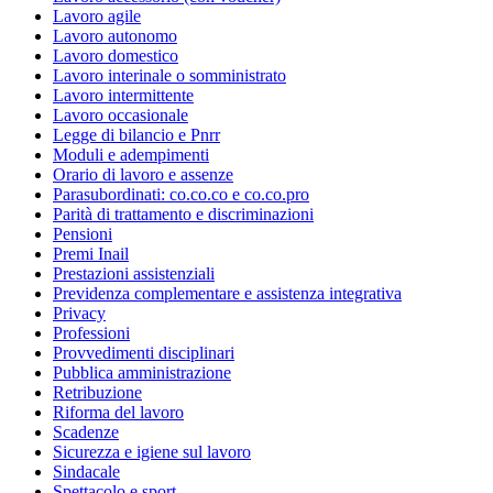
Lavoro agile
Lavoro autonomo
Lavoro domestico
Lavoro interinale o somministrato
Lavoro intermittente
Lavoro occasionale
Legge di bilancio e Pnrr
Moduli e adempimenti
Orario di lavoro e assenze
Parasubordinati: co.co.co e co.co.pro
Parità di trattamento e discriminazioni
Pensioni
Premi Inail
Prestazioni assistenziali
Previdenza complementare e assistenza integrativa
Privacy
Professioni
Provvedimenti disciplinari
Pubblica amministrazione
Retribuzione
Riforma del lavoro
Scadenze
Sicurezza e igiene sul lavoro
Sindacale
Spettacolo e sport