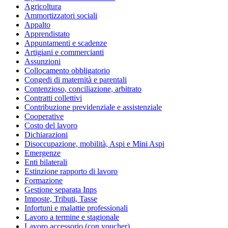
Agricoltura
Ammortizzatori sociali
Appalto
Apprendistato
Appuntamenti e scadenze
Artigiani e commercianti
Assunzioni
Collocamento obbligatorio
Congedi di maternità e parentali
Contenzioso, conciliazione, arbitrato
Contratti collettivi
Contribuzione previdenziale e assistenziale
Cooperative
Costo del lavoro
Dichiarazioni
Disoccupazione, mobilità, Aspi e Mini Aspi
Emergenze
Enti bilaterali
Estinzione rapporto di lavoro
Formazione
Gestione separata Inps
Imposte, Tributi, Tasse
Infortuni e malattie professionali
Lavoro a termine e stagionale
Lavoro accessorio (con voucher)