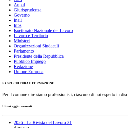
Anpal
Giurisprudenza
Governo
Inail
Inps
Ispettorato Nazionale del Lavoro
Lavoro e Territorio
Ministeri
Organizzazioni Sindacali
Parlamento
Presidente della Repubblica
Pubblico Impiego
Redazione
Unione Europea
IO SRL CULTURA E FORMAZIONE
Per il comune dire siamo professionisti, ciascuno di noi esperto in disc
Ultimi aggiornamenti
2026 - La Rivista del Lavoro 31
4 agosto