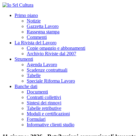
Primo piano
Notizie
Gazzetta Lavoro
Rassegna stampa
Commenti
La Rivista del Lavoro
Copie omaggio e abbonamenti
Archivio Riviste dal 2007
Strumenti
Agenda Lavoro
Scadenze contrattuali
Tabelle
Speciale Riforma Lavoro
Banche dati
Documenti
Contratti collettivi
Sintesi dei rinnovi
Tabelle retributive
Moduli e certificazioni
Formulari
Informative clienti studio