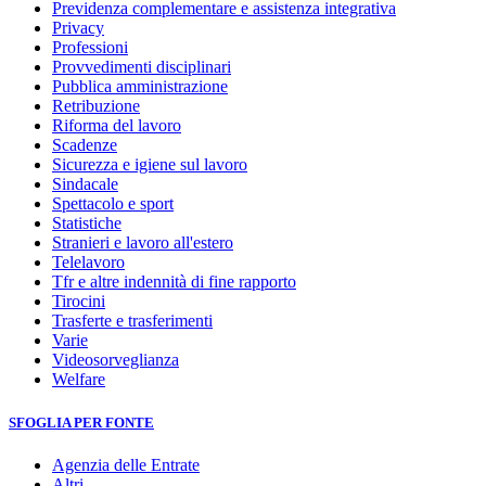
Previdenza complementare e assistenza integrativa
Privacy
Professioni
Provvedimenti disciplinari
Pubblica amministrazione
Retribuzione
Riforma del lavoro
Scadenze
Sicurezza e igiene sul lavoro
Sindacale
Spettacolo e sport
Statistiche
Stranieri e lavoro all'estero
Telelavoro
Tfr e altre indennità di fine rapporto
Tirocini
Trasferte e trasferimenti
Varie
Videosorveglianza
Welfare
SFOGLIA PER FONTE
Agenzia delle Entrate
Altri