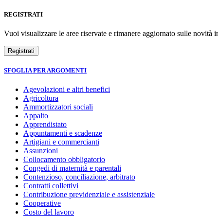
REGISTRATI
Vuoi visualizzare le aree riservate e rimanere aggiornato sulle novità in
SFOGLIA PER ARGOMENTI
Agevolazioni e altri benefici
Agricoltura
Ammortizzatori sociali
Appalto
Apprendistato
Appuntamenti e scadenze
Artigiani e commercianti
Assunzioni
Collocamento obbligatorio
Congedi di maternità e parentali
Contenzioso, conciliazione, arbitrato
Contratti collettivi
Contribuzione previdenziale e assistenziale
Cooperative
Costo del lavoro