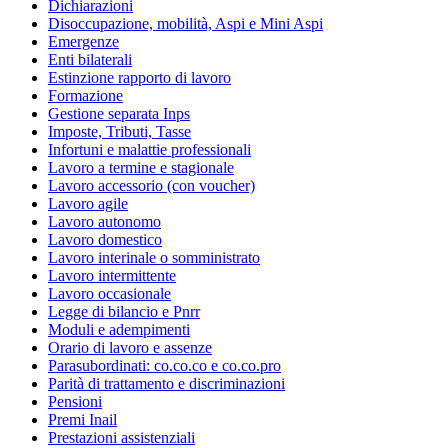
Dichiarazioni
Disoccupazione, mobilità, Aspi e Mini Aspi
Emergenze
Enti bilaterali
Estinzione rapporto di lavoro
Formazione
Gestione separata Inps
Imposte, Tributi, Tasse
Infortuni e malattie professionali
Lavoro a termine e stagionale
Lavoro accessorio (con voucher)
Lavoro agile
Lavoro autonomo
Lavoro domestico
Lavoro interinale o somministrato
Lavoro intermittente
Lavoro occasionale
Legge di bilancio e Pnrr
Moduli e adempimenti
Orario di lavoro e assenze
Parasubordinati: co.co.co e co.co.pro
Parità di trattamento e discriminazioni
Pensioni
Premi Inail
Prestazioni assistenziali