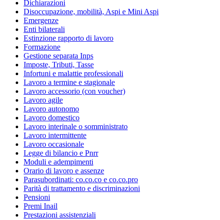
Dichiarazioni
Disoccupazione, mobilità, Aspi e Mini Aspi
Emergenze
Enti bilaterali
Estinzione rapporto di lavoro
Formazione
Gestione separata Inps
Imposte, Tributi, Tasse
Infortuni e malattie professionali
Lavoro a termine e stagionale
Lavoro accessorio (con voucher)
Lavoro agile
Lavoro autonomo
Lavoro domestico
Lavoro interinale o somministrato
Lavoro intermittente
Lavoro occasionale
Legge di bilancio e Pnrr
Moduli e adempimenti
Orario di lavoro e assenze
Parasubordinati: co.co.co e co.co.pro
Parità di trattamento e discriminazioni
Pensioni
Premi Inail
Prestazioni assistenziali