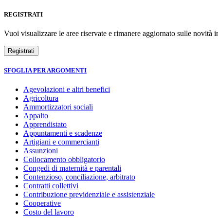
REGISTRATI
Vuoi visualizzare le aree riservate e rimanere aggiornato sulle novità in
SFOGLIA PER ARGOMENTI
Agevolazioni e altri benefici
Agricoltura
Ammortizzatori sociali
Appalto
Apprendistato
Appuntamenti e scadenze
Artigiani e commercianti
Assunzioni
Collocamento obbligatorio
Congedi di maternità e parentali
Contenzioso, conciliazione, arbitrato
Contratti collettivi
Contribuzione previdenziale e assistenziale
Cooperative
Costo del lavoro