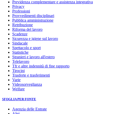
Previdenza complementare e assistenza integrativa
Privacy
Professioni
Provvedimenti disciplinari
Pubblica amministrazione
Retribuzione
Riforma del lavoro
Scadenze
Sicurezza e igiene sul lavoro
Sindacale
Spettacolo e sport
Statistiche
Stranieri e lavoro all'estero
Telelavoro
Tfr e altre indennità di fine rapporto
Tirocini
Trasferte e trasferimenti
Varie
Videosorveglianza
Welfare
SFOGLIA PER FONTE
Agenzia delle Entrate
Altri