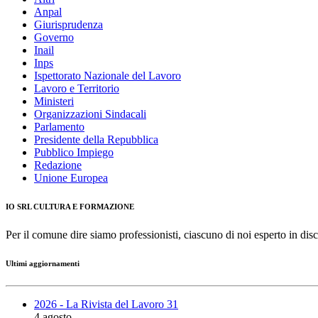
Anpal
Giurisprudenza
Governo
Inail
Inps
Ispettorato Nazionale del Lavoro
Lavoro e Territorio
Ministeri
Organizzazioni Sindacali
Parlamento
Presidente della Repubblica
Pubblico Impiego
Redazione
Unione Europea
IO SRL CULTURA E FORMAZIONE
Per il comune dire siamo professionisti, ciascuno di noi esperto in disc
Ultimi aggiornamenti
2026 - La Rivista del Lavoro 31
4 agosto