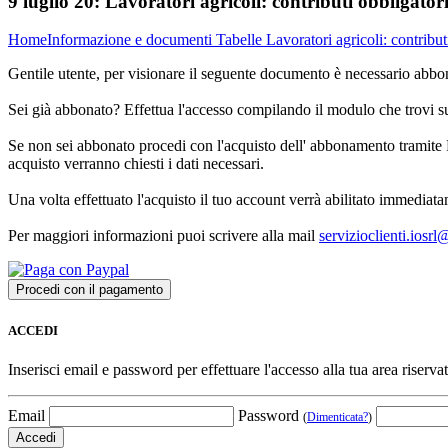
9 luglio 20:
Lavoratori agricoli: contributi obbligator
Home
Informazione e documenti
Tabelle
Lavoratori agricoli: contribu
Gentile utente, per visionare il seguente documento è necessario abbon
Sei già abbonato? Effettua l'accesso compilando il modulo che trovi 
Se non sei abbonato procedi con l'acquisto dell' abbonamento tramite P
acquisto verranno chiesti i dati necessari.
Una volta effettuato l'acquisto il tuo account verrà abilitato immediata
Per maggiori informazioni puoi scrivere alla mail
servizioclienti.iosr
ACCEDI
Inserisci email e password per effettuare l'accesso alla tua area riservat
Email
Password
(
Dimenticata?
)