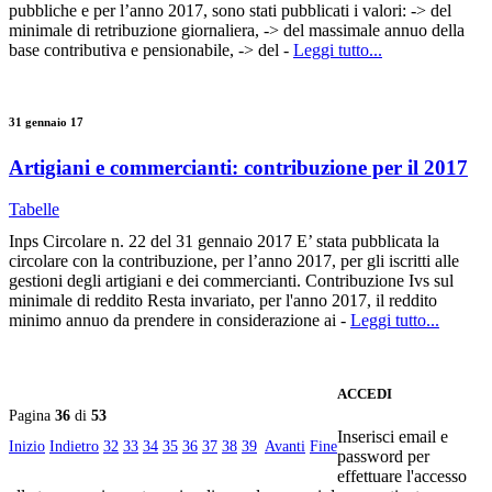
pubbliche e per l’anno 2017, sono stati pubblicati i valori: -> del
minimale di retribuzione giornaliera, -> del massimale annuo della
base contributiva e pensionabile, -> del -
Leggi tutto...
31 gennaio 17
Artigiani e commercianti: contribuzione per il 2017
Tabelle
Inps Circolare n. 22 del 31 gennaio 2017 E’ stata pubblicata la
circolare con la contribuzione, per l’anno 2017, per gli iscritti alle
gestioni degli artigiani e dei commercianti. Contribuzione Ivs sul
minimale di reddito Resta invariato, per l'anno 2017, il reddito
minimo annuo da prendere in considerazione ai -
Leggi tutto...
ACCEDI
Pagina
36
di
53
Inserisci email e
Inizio
Indietro
32
33
34
35
36
37
38
39
Avanti
Fine
password per
effettuare l'accesso