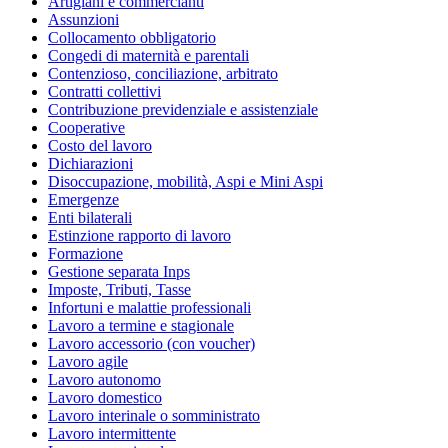
Artigiani e commercianti
Assunzioni
Collocamento obbligatorio
Congedi di maternità e parentali
Contenzioso, conciliazione, arbitrato
Contratti collettivi
Contribuzione previdenziale e assistenziale
Cooperative
Costo del lavoro
Dichiarazioni
Disoccupazione, mobilità, Aspi e Mini Aspi
Emergenze
Enti bilaterali
Estinzione rapporto di lavoro
Formazione
Gestione separata Inps
Imposte, Tributi, Tasse
Infortuni e malattie professionali
Lavoro a termine e stagionale
Lavoro accessorio (con voucher)
Lavoro agile
Lavoro autonomo
Lavoro domestico
Lavoro interinale o somministrato
Lavoro intermittente