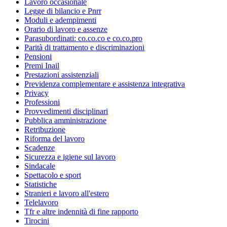
Lavoro occasionale
Legge di bilancio e Pnrr
Moduli e adempimenti
Orario di lavoro e assenze
Parasubordinati: co.co.co e co.co.pro
Parità di trattamento e discriminazioni
Pensioni
Premi Inail
Prestazioni assistenziali
Previdenza complementare e assistenza integrativa
Privacy
Professioni
Provvedimenti disciplinari
Pubblica amministrazione
Retribuzione
Riforma del lavoro
Scadenze
Sicurezza e igiene sul lavoro
Sindacale
Spettacolo e sport
Statistiche
Stranieri e lavoro all'estero
Telelavoro
Tfr e altre indennità di fine rapporto
Tirocini