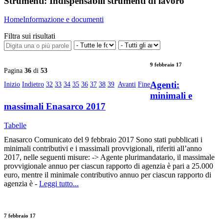
Strumenti:
Indispensabili strumenti di lavoro
Home
Informazione e documenti
Filtra sui risultati
9 febbraio 17
Pagina
36
di
53
Agenti:
Inizio
Indietro
32
33
34
35
36
37
38
39
Avanti
Fine
minimali e
massimali Enasarco 2017
Tabelle
Enasarco Comunicato del 9 febbraio 2017 Sono stati pubblicati i
minimali contributivi e i massimali provvigionali, riferiti all’anno
2017, nelle seguenti misure: -> Agente plurimandatario, il massimale
provvigionale annuo per ciascun rapporto di agenzia è pari a 25.000
euro, mentre il minimale contributivo annuo per ciascun rapporto di
agenzia è -
Leggi tutto...
7 febbraio 17