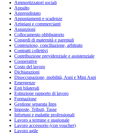
Ammortizzatori sociali
Appalto
Apprendistato
Appuntamenti e scadenze
Artigiani e commercianti
Assunzioni
Collocamento obbligatorio
Congedi di maternità e parentali
Contenzioso, conciliazione, arbitrato
Contratti collettivi
Contribuzione previdenziale e assistenziale
Cooperative
Costo del lavoro
Dichiarazioni
Disoccupazione, mobilità, Aspi e Mini Aspi
Emergenze
Enti bilaterali
Estinzione rapporto di lavoro
Formazione
Gestione separata Inps
Imposte, Tributi, Tasse
Infortuni e malattie professionali
Lavoro a termine e stagionale
Lavoro accessorio (con voucher)
Lavoro agile