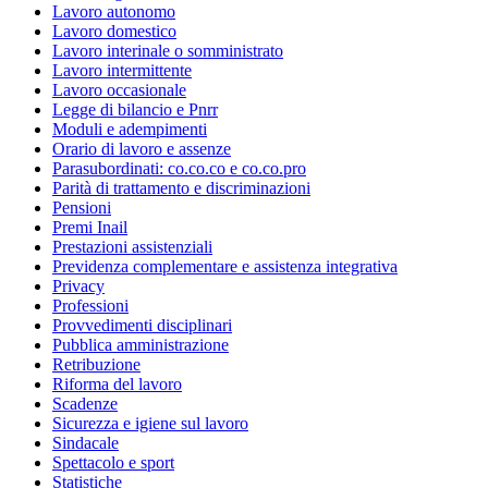
Lavoro autonomo
Lavoro domestico
Lavoro interinale o somministrato
Lavoro intermittente
Lavoro occasionale
Legge di bilancio e Pnrr
Moduli e adempimenti
Orario di lavoro e assenze
Parasubordinati: co.co.co e co.co.pro
Parità di trattamento e discriminazioni
Pensioni
Premi Inail
Prestazioni assistenziali
Previdenza complementare e assistenza integrativa
Privacy
Professioni
Provvedimenti disciplinari
Pubblica amministrazione
Retribuzione
Riforma del lavoro
Scadenze
Sicurezza e igiene sul lavoro
Sindacale
Spettacolo e sport
Statistiche