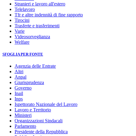
Stranieri e lavoro all'estero
Telelavoro
Tfr e altre indennità di fine rapporto
Tirocini
Trasferte e trasferimenti
Varie
Videosorveglianza
Welfare
SFOGLIA PER FONTE
Agenzia delle Entrate
Altri
Anpal
Giurisprudenza
Governo
Inail
Inps
Ispettorato Nazionale del Lavoro
Lavoro e Territorio
Ministeri
Organizzazioni Sindacali
Parlamento
Presidente della Repubblica