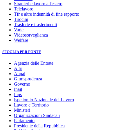
Stranieri e lavoro all'estero
Telelavoro
Tfr e altre indennità di fine rapporto
Tirocini
Trasferte e trasferimenti
Varie
Videosorveglianza
Welfare
SFOGLIA PER FONTE
Agenzia delle Entrate
Altri
Anpal
Giurisprudenza
Governo
Inail
Inps
Ispettorato Nazionale del Lavoro
Lavoro e Territorio
Ministeri
Organizzazioni Sindacali
Parlamento
Presidente della Repubblica