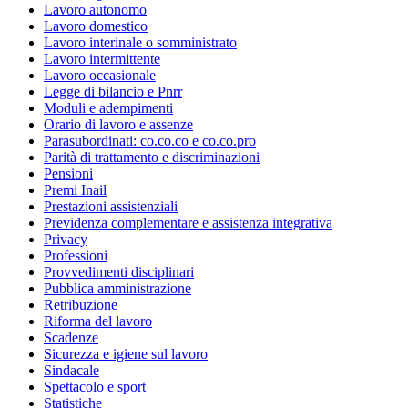
Lavoro autonomo
Lavoro domestico
Lavoro interinale o somministrato
Lavoro intermittente
Lavoro occasionale
Legge di bilancio e Pnrr
Moduli e adempimenti
Orario di lavoro e assenze
Parasubordinati: co.co.co e co.co.pro
Parità di trattamento e discriminazioni
Pensioni
Premi Inail
Prestazioni assistenziali
Previdenza complementare e assistenza integrativa
Privacy
Professioni
Provvedimenti disciplinari
Pubblica amministrazione
Retribuzione
Riforma del lavoro
Scadenze
Sicurezza e igiene sul lavoro
Sindacale
Spettacolo e sport
Statistiche