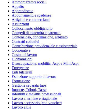
Ammortizzatori sociali
Appalto
Apprendistato
Appuntamenti e scadenze
Artigiani e commercianti
Assunzioni
Collocamento obbligatorio
Congedi di maternità e parentali
Contenzioso, conciliazione, arbitrato
Contratti collettivi
Contribuzione previdenziale e assistenziale
Cooperative
Costo del lavoro
Dichiarazioni
Disoccupazione, mobilità, Aspi e Mini Aspi
Emergenze
Enti bilaterali
Estinzione rapporto di lavoro
Formazione
Gestione separata Inps
Imposte, Tributi, Tasse
Infortuni e malattie professionali
Lavoro a termine e stagionale
Lavoro accessorio (con voucher)
Lavoro agile