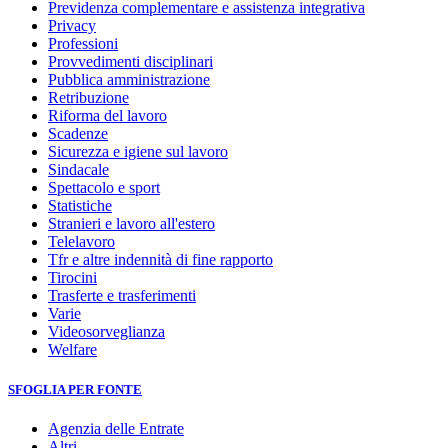
Previdenza complementare e assistenza integrativa
Privacy
Professioni
Provvedimenti disciplinari
Pubblica amministrazione
Retribuzione
Riforma del lavoro
Scadenze
Sicurezza e igiene sul lavoro
Sindacale
Spettacolo e sport
Statistiche
Stranieri e lavoro all'estero
Telelavoro
Tfr e altre indennità di fine rapporto
Tirocini
Trasferte e trasferimenti
Varie
Videosorveglianza
Welfare
SFOGLIA PER FONTE
Agenzia delle Entrate
Altri