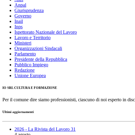
Anpal
Giurisprudenza
Governo
Inail
Inps
Ispettorato Nazionale del Lavoro
Lavoro e Territorio
Ministeri
Organizzazioni Sindacali
Parlamento
Presidente della Repubblica
Pubblico Impiego
Redazione
Unione Europea
IO SRL CULTURA E FORMAZIONE
Per il comune dire siamo professionisti, ciascuno di noi esperto in disc
Ultimi aggiornamenti
2026 - La Rivista del Lavoro 31
4 agosto