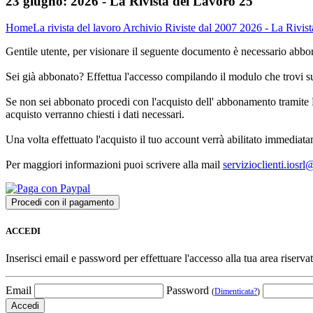
23 giugno:
2026 - La Rivista del Lavoro 25
Home
La rivista del lavoro
Archivio Riviste dal 2007
2026 - La Rivist
Gentile utente, per visionare il seguente documento è necessario abbon
Sei già abbonato? Effettua l'accesso compilando il modulo che trovi 
Se non sei abbonato procedi con l'acquisto dell' abbonamento tramite P
acquisto verranno chiesti i dati necessari.
Una volta effettuato l'acquisto il tuo account verrà abilitato immediata
Per maggiori informazioni puoi scrivere alla mail
servizioclienti.iosr
ACCEDI
Inserisci email e password per effettuare l'accesso alla tua area riservat
Email
Password
(
Dimenticata?
)