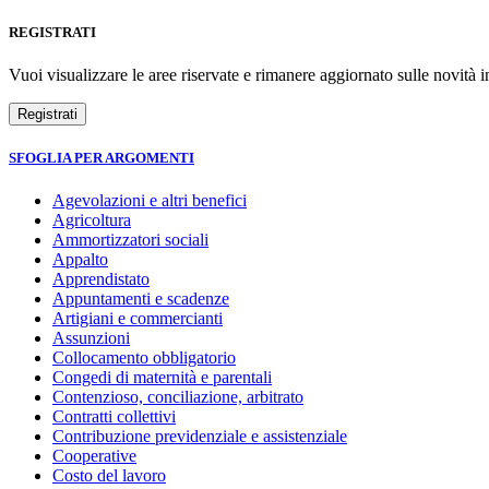
REGISTRATI
Vuoi visualizzare le aree riservate e rimanere aggiornato sulle novità in
SFOGLIA PER ARGOMENTI
Agevolazioni e altri benefici
Agricoltura
Ammortizzatori sociali
Appalto
Apprendistato
Appuntamenti e scadenze
Artigiani e commercianti
Assunzioni
Collocamento obbligatorio
Congedi di maternità e parentali
Contenzioso, conciliazione, arbitrato
Contratti collettivi
Contribuzione previdenziale e assistenziale
Cooperative
Costo del lavoro