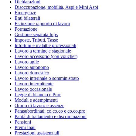
Dichiarazioni
Disoccupazione, mobilità, Aspi e Mini Aspi
Emergenze
Enti bilaterali
Estinzione rapporto di lavoro
Formazione
Gestione separata Inps
Imposte, Tributi, Tasse
Infortuni e malattie professionali
Lavoro a termine e stagionale
Lavoro accessorio (con voucher)
Lavoro agile
Lavoro autonomo
Lavoro domestico
Lavoro interinale o somministrato
Lavoro intermittente
Lavoro occasionale
Legge di bilancio e Pnrr
Moduli e adempimenti
Orario di lavoro e assenze
Parasubordinati: co.co.co e co.co.pro
Parità di trattamento e discriminazioni
Pensioni
Premi Inail
Prestazioni assistenziali