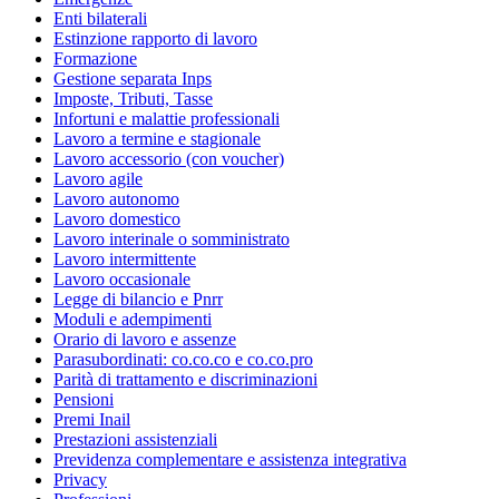
Enti bilaterali
Estinzione rapporto di lavoro
Formazione
Gestione separata Inps
Imposte, Tributi, Tasse
Infortuni e malattie professionali
Lavoro a termine e stagionale
Lavoro accessorio (con voucher)
Lavoro agile
Lavoro autonomo
Lavoro domestico
Lavoro interinale o somministrato
Lavoro intermittente
Lavoro occasionale
Legge di bilancio e Pnrr
Moduli e adempimenti
Orario di lavoro e assenze
Parasubordinati: co.co.co e co.co.pro
Parità di trattamento e discriminazioni
Pensioni
Premi Inail
Prestazioni assistenziali
Previdenza complementare e assistenza integrativa
Privacy