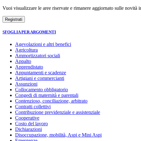
Vuoi visualizzare le aree riservate e rimanere aggiornato sulle novità in
SFOGLIA PER ARGOMENTI
Agevolazioni e altri benefici
Agricoltura
Ammortizzatori sociali
Appalto
Apprendistato
Appuntamenti e scadenze
Artigiani e commercianti
Assunzioni
Collocamento obbligatorio
Congedi di maternità e parentali
Contenzioso, conciliazione, arbitrato
Contratti collettivi
Contribuzione previdenziale e assistenziale
Cooperative
Costo del lavoro
Dichiarazioni
Disoccupazione, mobilità, Aspi e Mini Aspi
Emergenze