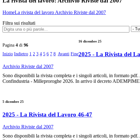
La rivista del lavoro:
Archivio Riviste dal 2007
Home
La rivista del lavoro
Archivio Riviste dal 2007
Filtra sui risultati
16 dicembre 25
Pagina
4
di
96
2025 - La Rivista del L
Inizio
Indietro
1
2
3
4
5
6
7
8
Avanti
Fine
Archivio Riviste dal 2007
Sono disponibili la rivista completa e i singoli articoli, in form
Confindustria - Milleproroghe 2026. In arrivo il decreto ADEMPIMEN
5 dicembre 25
2025 - La Rivista del Lavoro 46-47
Archivio Riviste dal 2007
Sono disponibili la rivista completa e i singoli articoli, in forma