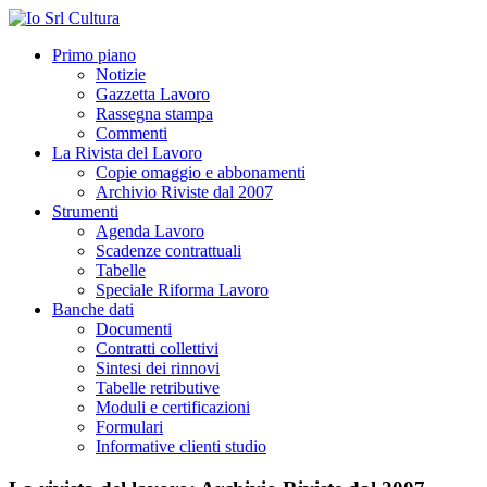
Primo piano
Notizie
Gazzetta Lavoro
Rassegna stampa
Commenti
La Rivista del Lavoro
Copie omaggio e abbonamenti
Archivio Riviste dal 2007
Strumenti
Agenda Lavoro
Scadenze contrattuali
Tabelle
Speciale Riforma Lavoro
Banche dati
Documenti
Contratti collettivi
Sintesi dei rinnovi
Tabelle retributive
Moduli e certificazioni
Formulari
Informative clienti studio