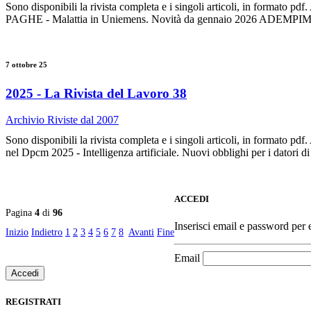
Sono disponibili la rivista completa e i singoli articoli, in 
PAGHE - Malattia in Uniemens. Novità da gennaio 2026 ADEMPIMEN
7 ottobre 25
2025 - La Rivista del Lavoro 38
Archivio Riviste dal 2007
Sono disponibili la rivista completa e i singoli articoli, in form
nel Dpcm 2025 - Intelligenza artificiale. Nuovi obblighi per i d
ACCEDI
Pagina
4
di
96
Inserisci email e password per ef
Inizio
Indietro
1
2
3
4
5
6
7
8
Avanti
Fine
Email
REGISTRATI