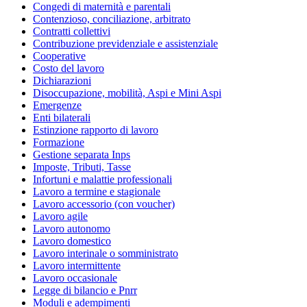
Congedi di maternità e parentali
Contenzioso, conciliazione, arbitrato
Contratti collettivi
Contribuzione previdenziale e assistenziale
Cooperative
Costo del lavoro
Dichiarazioni
Disoccupazione, mobilità, Aspi e Mini Aspi
Emergenze
Enti bilaterali
Estinzione rapporto di lavoro
Formazione
Gestione separata Inps
Imposte, Tributi, Tasse
Infortuni e malattie professionali
Lavoro a termine e stagionale
Lavoro accessorio (con voucher)
Lavoro agile
Lavoro autonomo
Lavoro domestico
Lavoro interinale o somministrato
Lavoro intermittente
Lavoro occasionale
Legge di bilancio e Pnrr
Moduli e adempimenti