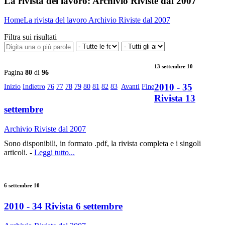
La rivista del lavoro:
Archivio Riviste dal 2007
Home
La rivista del lavoro
Archivio Riviste dal 2007
Filtra sui risultati
13 settembre 10
Pagina
80
di
96
2010 - 35
Inizio
Indietro
76
77
78
79
80
81
82
83
Avanti
Fine
Rivista 13
settembre
Archivio Riviste dal 2007
Sono disponibili, in formato .pdf, la rivista completa e i singoli
articoli. -
Leggi tutto...
6 settembre 10
2010 - 34 Rivista 6 settembre