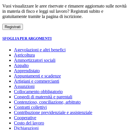
Vuoi visualizzare le aree riservate e rimanere aggiornato sulle novità
in materia di fisco e leggi sul lavoro? Registrati subito e
gratuitamente tramite la pagina di iscrizione.
SFOGLIA PER ARGOMENTI
Agevolazioni e altri benefici
Agricoltura
Ammortizzatori sociali
Appalto
Apprendistato
Appuntamenti e scadenze
Artigiani e commercianti
Assunzioni
Collocamento obbligatorio
Congedi di maternità e parentali
Contenzioso, conciliazione, arbitrato
Contratti collettivi
Contribuzione previdenziale e assistenziale
Cooperative
Costo del lavoro
Dichiarazioni