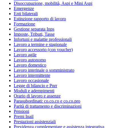
Disoccupazione, mobilità, Aspi e Mini Aspi
Emergenze
Enti bilaterali
Estinzione rapporto di lavoro
Formazione
Gestione separata Inps
Imposte, Tributi, Tasse
Infortuni e malattie professionali
Lavoro a termine e stagionale
Lavoro accessorio (con voucher)
Lavoro agile
Lavoro autonomo
Lavoro domestico
Lavoro interinale o somministrato
Lavoro intermittente
Lavoro occasionale
Legge di bilancio e Pnrr
Moduli e adempimenti
Orario di lavoro e assenze
Parasubordinati: co.co.co e co.co.pro
Parità di trattamento e discriminazioni
Pensioni
Premi Inail
Prestazioni assistenziali
Previdenza complementare e assistenza integrativa