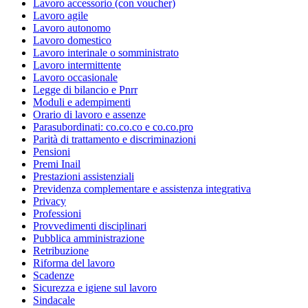
Lavoro accessorio (con voucher)
Lavoro agile
Lavoro autonomo
Lavoro domestico
Lavoro interinale o somministrato
Lavoro intermittente
Lavoro occasionale
Legge di bilancio e Pnrr
Moduli e adempimenti
Orario di lavoro e assenze
Parasubordinati: co.co.co e co.co.pro
Parità di trattamento e discriminazioni
Pensioni
Premi Inail
Prestazioni assistenziali
Previdenza complementare e assistenza integrativa
Privacy
Professioni
Provvedimenti disciplinari
Pubblica amministrazione
Retribuzione
Riforma del lavoro
Scadenze
Sicurezza e igiene sul lavoro
Sindacale