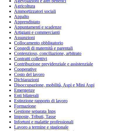
Agevolazioni e altri benefici
Agricoltura
Ammortizzatori sociali
Appalto
Apprendistato
Appuntamenti e scadenze
Artigiani e commercianti
Assunzioni
Collocamento obbligatorio
Congedi di maternità e parentali
Contenzioso, conciliazione, arbitrato
Contratti collettivi
Contribuzione previdenziale e assistenziale
Cooperative
Costo del lavoro
Dichiarazioni
Disoccupazione, mobilità, Aspi e Mini Aspi
Emergenze
Enti bilaterali
Estinzione rapporto di lavoro
Formazione
Gestione separata Inps
Imposte, Tributi, Tasse
Infortuni e malattie professionali
Lavoro a termine e stagionale