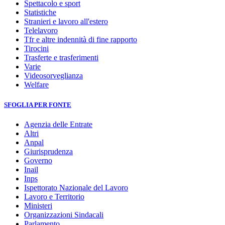
Spettacolo e sport
Statistiche
Stranieri e lavoro all'estero
Telelavoro
Tfr e altre indennità di fine rapporto
Tirocini
Trasferte e trasferimenti
Varie
Videosorveglianza
Welfare
SFOGLIA PER FONTE
Agenzia delle Entrate
Altri
Anpal
Giurisprudenza
Governo
Inail
Inps
Ispettorato Nazionale del Lavoro
Lavoro e Territorio
Ministeri
Organizzazioni Sindacali
Parlamento