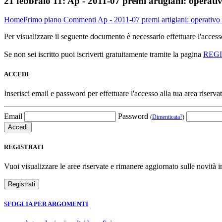
21 febbraio 11:
Ap - 2011-07 premi artigiani: operativ
Home
Primo piano
Commenti
Ap - 2011-07 premi artigiani: operativo
Per visualizzare il seguente documento è necessario effettuare l'acce
Se non sei iscritto puoi iscriverti gratuitamente tramite la pagina
REG
ACCEDI
Inserisci email e password per effettuare l'accesso alla tua area riservat
Email
Password
(
Dimenticata?
)
REGISTRATI
Vuoi visualizzare le aree riservate e rimanere aggiornato sulle novità in
SFOGLIA PER ARGOMENTI