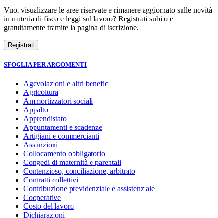
Vuoi visualizzare le aree riservate e rimanere aggiornato sulle novità
in materia di fisco e leggi sul lavoro? Registrati subito e
gratuitamente tramite la pagina di iscrizione.
SFOGLIA PER ARGOMENTI
Agevolazioni e altri benefici
Agricoltura
Ammortizzatori sociali
Appalto
Apprendistato
Appuntamenti e scadenze
Artigiani e commercianti
Assunzioni
Collocamento obbligatorio
Congedi di maternità e parentali
Contenzioso, conciliazione, arbitrato
Contratti collettivi
Contribuzione previdenziale e assistenziale
Cooperative
Costo del lavoro
Dichiarazioni