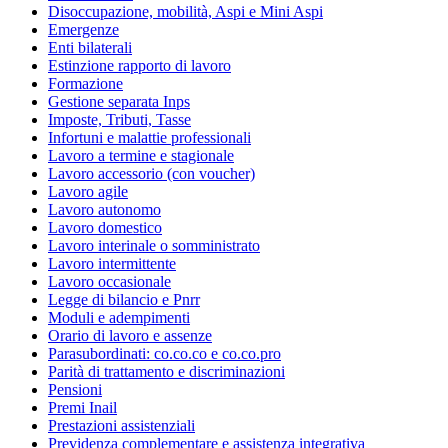
Disoccupazione, mobilità, Aspi e Mini Aspi
Emergenze
Enti bilaterali
Estinzione rapporto di lavoro
Formazione
Gestione separata Inps
Imposte, Tributi, Tasse
Infortuni e malattie professionali
Lavoro a termine e stagionale
Lavoro accessorio (con voucher)
Lavoro agile
Lavoro autonomo
Lavoro domestico
Lavoro interinale o somministrato
Lavoro intermittente
Lavoro occasionale
Legge di bilancio e Pnrr
Moduli e adempimenti
Orario di lavoro e assenze
Parasubordinati: co.co.co e co.co.pro
Parità di trattamento e discriminazioni
Pensioni
Premi Inail
Prestazioni assistenziali
Previdenza complementare e assistenza integrativa