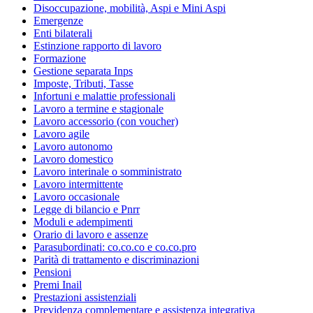
Disoccupazione, mobilità, Aspi e Mini Aspi
Emergenze
Enti bilaterali
Estinzione rapporto di lavoro
Formazione
Gestione separata Inps
Imposte, Tributi, Tasse
Infortuni e malattie professionali
Lavoro a termine e stagionale
Lavoro accessorio (con voucher)
Lavoro agile
Lavoro autonomo
Lavoro domestico
Lavoro interinale o somministrato
Lavoro intermittente
Lavoro occasionale
Legge di bilancio e Pnrr
Moduli e adempimenti
Orario di lavoro e assenze
Parasubordinati: co.co.co e co.co.pro
Parità di trattamento e discriminazioni
Pensioni
Premi Inail
Prestazioni assistenziali
Previdenza complementare e assistenza integrativa