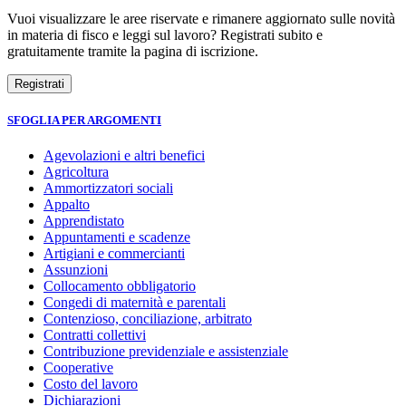
Vuoi visualizzare le aree riservate e rimanere aggiornato sulle novità
in materia di fisco e leggi sul lavoro? Registrati subito e
gratuitamente tramite la pagina di iscrizione.
SFOGLIA PER ARGOMENTI
Agevolazioni e altri benefici
Agricoltura
Ammortizzatori sociali
Appalto
Apprendistato
Appuntamenti e scadenze
Artigiani e commercianti
Assunzioni
Collocamento obbligatorio
Congedi di maternità e parentali
Contenzioso, conciliazione, arbitrato
Contratti collettivi
Contribuzione previdenziale e assistenziale
Cooperative
Costo del lavoro
Dichiarazioni