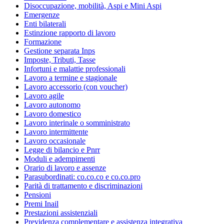
Disoccupazione, mobilità, Aspi e Mini Aspi
Emergenze
Enti bilaterali
Estinzione rapporto di lavoro
Formazione
Gestione separata Inps
Imposte, Tributi, Tasse
Infortuni e malattie professionali
Lavoro a termine e stagionale
Lavoro accessorio (con voucher)
Lavoro agile
Lavoro autonomo
Lavoro domestico
Lavoro interinale o somministrato
Lavoro intermittente
Lavoro occasionale
Legge di bilancio e Pnrr
Moduli e adempimenti
Orario di lavoro e assenze
Parasubordinati: co.co.co e co.co.pro
Parità di trattamento e discriminazioni
Pensioni
Premi Inail
Prestazioni assistenziali
Previdenza complementare e assistenza integrativa