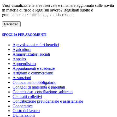
Vuoi visualizzare le aree riservate e rimanere aggiornato sulle novità
in materia di fisco e leggi sul lavoro? Registrati subito e
gratuitamente tramite la pagina di iscrizione.
SFOGLIA PER ARGOMENTI
Agevolazioni e altri benefici
Agricoltura
Ammortizzatori sociali
Appalto
Apprendistato
Appuntamenti e scadenze
Artigiani e commercianti
Assunzioni
Collocamento obbligatorio
Congedi di maternità e parentali
Contenzioso, conciliazione, arbitrato
Contratti collettivi
Contribuzione previdenziale e assistenziale
Cooperative
Costo del lavoro
Dichiarazioni