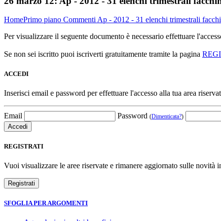
26 marzo 12:
Ap - 2012 - 31 elenchi trimestrali facchi
Home
Primo piano
Commenti
Ap - 2012 - 31 elenchi trimestrali facch
Per visualizzare il seguente documento è necessario effettuare l'acce
Se non sei iscritto puoi iscriverti gratuitamente tramite la pagina
REG
ACCEDI
Inserisci email e password per effettuare l'accesso alla tua area riservat
Email
Password
(
Dimenticata?
)
REGISTRATI
Vuoi visualizzare le aree riservate e rimanere aggiornato sulle novità in
SFOGLIA PER ARGOMENTI