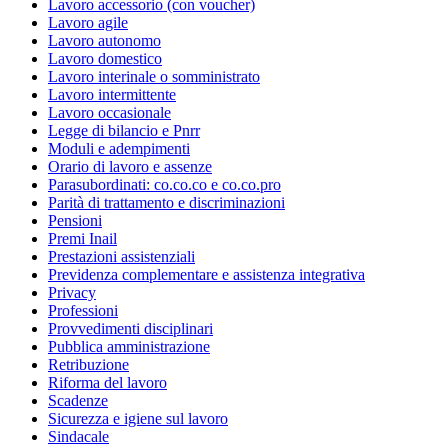
Lavoro accessorio (con voucher)
Lavoro agile
Lavoro autonomo
Lavoro domestico
Lavoro interinale o somministrato
Lavoro intermittente
Lavoro occasionale
Legge di bilancio e Pnrr
Moduli e adempimenti
Orario di lavoro e assenze
Parasubordinati: co.co.co e co.co.pro
Parità di trattamento e discriminazioni
Pensioni
Premi Inail
Prestazioni assistenziali
Previdenza complementare e assistenza integrativa
Privacy
Professioni
Provvedimenti disciplinari
Pubblica amministrazione
Retribuzione
Riforma del lavoro
Scadenze
Sicurezza e igiene sul lavoro
Sindacale