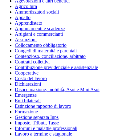
Agevolazioni e altri benefici
Agricoltura
Ammortizzatori sociali
Appalto
Apprendistato
Appuntamenti e scadenze
Artigiani e commercianti
Assunzioni
Collocamento obbligatorio
Congedi di maternità e parentali
Contenzioso, conciliazione, arbitrato
Contratti collettivi
Contribuzione previdenziale e assistenziale
Cooperative
Costo del lavoro
Dichiarazioni
Disoccupazione, mobilità, Aspi e Mini Aspi
Emergenze
Enti bilaterali
Estinzione rapporto di lavoro
Formazione
Gestione separata Inps
Imposte, Tributi, Tasse
Infortuni e malattie professionali
Lavoro a termine e stagionale