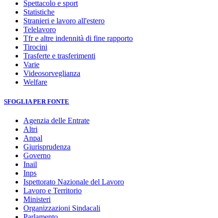
Spettacolo e sport
Statistiche
Stranieri e lavoro all'estero
Telelavoro
Tfr e altre indennità di fine rapporto
Tirocini
Trasferte e trasferimenti
Varie
Videosorveglianza
Welfare
SFOGLIA PER FONTE
Agenzia delle Entrate
Altri
Anpal
Giurisprudenza
Governo
Inail
Inps
Ispettorato Nazionale del Lavoro
Lavoro e Territorio
Ministeri
Organizzazioni Sindacali
Parlamento