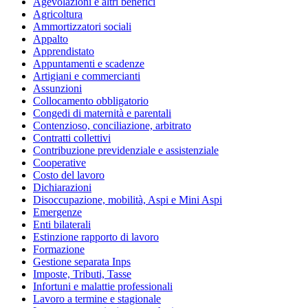
Agevolazioni e altri benefici
Agricoltura
Ammortizzatori sociali
Appalto
Apprendistato
Appuntamenti e scadenze
Artigiani e commercianti
Assunzioni
Collocamento obbligatorio
Congedi di maternità e parentali
Contenzioso, conciliazione, arbitrato
Contratti collettivi
Contribuzione previdenziale e assistenziale
Cooperative
Costo del lavoro
Dichiarazioni
Disoccupazione, mobilità, Aspi e Mini Aspi
Emergenze
Enti bilaterali
Estinzione rapporto di lavoro
Formazione
Gestione separata Inps
Imposte, Tributi, Tasse
Infortuni e malattie professionali
Lavoro a termine e stagionale