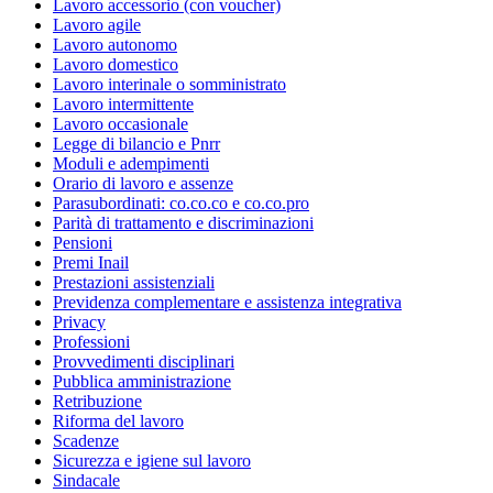
Lavoro accessorio (con voucher)
Lavoro agile
Lavoro autonomo
Lavoro domestico
Lavoro interinale o somministrato
Lavoro intermittente
Lavoro occasionale
Legge di bilancio e Pnrr
Moduli e adempimenti
Orario di lavoro e assenze
Parasubordinati: co.co.co e co.co.pro
Parità di trattamento e discriminazioni
Pensioni
Premi Inail
Prestazioni assistenziali
Previdenza complementare e assistenza integrativa
Privacy
Professioni
Provvedimenti disciplinari
Pubblica amministrazione
Retribuzione
Riforma del lavoro
Scadenze
Sicurezza e igiene sul lavoro
Sindacale