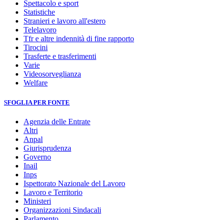
Spettacolo e sport
Statistiche
Stranieri e lavoro all'estero
Telelavoro
Tfr e altre indennità di fine rapporto
Tirocini
Trasferte e trasferimenti
Varie
Videosorveglianza
Welfare
SFOGLIA PER FONTE
Agenzia delle Entrate
Altri
Anpal
Giurisprudenza
Governo
Inail
Inps
Ispettorato Nazionale del Lavoro
Lavoro e Territorio
Ministeri
Organizzazioni Sindacali
Parlamento