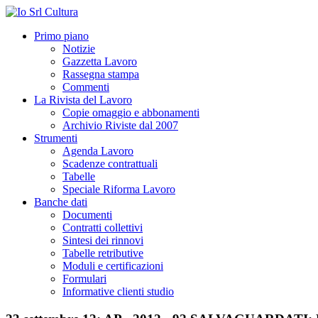
Primo piano
Notizie
Gazzetta Lavoro
Rassegna stampa
Commenti
La Rivista del Lavoro
Copie omaggio e abbonamenti
Archivio Riviste dal 2007
Strumenti
Agenda Lavoro
Scadenze contrattuali
Tabelle
Speciale Riforma Lavoro
Banche dati
Documenti
Contratti collettivi
Sintesi dei rinnovi
Tabelle retributive
Moduli e certificazioni
Formulari
Informative clienti studio