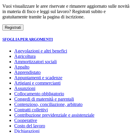
Vuoi visualizzare le aree riservate e rimanere aggiornato sulle novità
in materia di fisco e leggi sul lavoro? Registrati subito e
gratuitamente tramite la pagina di iscrizione.
SFOGLIA PER ARGOMENTI
Agevolazioni e altri benefici
Agricoltura
Ammortizzatori sociali
Appalto
Apprendistato
Appuntamenti e scadenze
Artigiani e commercianti
Assunzioni
Collocamento obbligatorio
Congedi di maternità e parentali
Contenzioso, conciliazione, arbitrato
Contratti collettivi
Contribuzione previdenziale e assistenziale
Cooperative
Costo del lavoro
Dichiarazioni