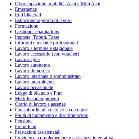
Disoccupazione, mobilità, Aspi e Mini Aspi
Emergenze
Enti bilaterali
Estinzione rapporto di lavoro
Formazione
Gestione separata Inps
Imposte, Tributi, Tasse
Infortuni e malattie professionali
Lavoro a termine e stagionale
Lavoro accessorio (con voucher)
Lavoro agile
Lavoro autonomo
Lavoro domestico
Lavoro interinale o somministrato
Lavoro intermittente
Lavoro occasionale
Legge di bilancio e Pnrr
Moduli e adempimenti
Orario di lavoro e assenze
Parasubordinati: co.co.co e co.co.pro
Parità di trattamento e discriminazioni
Pensioni
Premi Inail
Prestazioni assistenziali
Previdenza complementare e assistenza integrativa