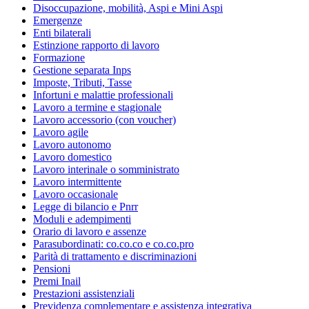
Disoccupazione, mobilità, Aspi e Mini Aspi
Emergenze
Enti bilaterali
Estinzione rapporto di lavoro
Formazione
Gestione separata Inps
Imposte, Tributi, Tasse
Infortuni e malattie professionali
Lavoro a termine e stagionale
Lavoro accessorio (con voucher)
Lavoro agile
Lavoro autonomo
Lavoro domestico
Lavoro interinale o somministrato
Lavoro intermittente
Lavoro occasionale
Legge di bilancio e Pnrr
Moduli e adempimenti
Orario di lavoro e assenze
Parasubordinati: co.co.co e co.co.pro
Parità di trattamento e discriminazioni
Pensioni
Premi Inail
Prestazioni assistenziali
Previdenza complementare e assistenza integrativa