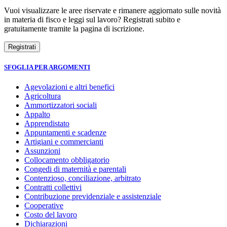
Vuoi visualizzare le aree riservate e rimanere aggiornato sulle novità
in materia di fisco e leggi sul lavoro? Registrati subito e
gratuitamente tramite la pagina di iscrizione.
SFOGLIA PER ARGOMENTI
Agevolazioni e altri benefici
Agricoltura
Ammortizzatori sociali
Appalto
Apprendistato
Appuntamenti e scadenze
Artigiani e commercianti
Assunzioni
Collocamento obbligatorio
Congedi di maternità e parentali
Contenzioso, conciliazione, arbitrato
Contratti collettivi
Contribuzione previdenziale e assistenziale
Cooperative
Costo del lavoro
Dichiarazioni