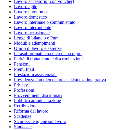
Lavoro accessorio (con voucher)
Lavoro agile
Lavoro autonomo
Lavoro domestico
Lavoro interinale o somministrato
Lavoro intermittente
Lavoro occasionale
Legge di bilancio e Pnrr
Moduli e adempimenti
Orario di lavoro e assenze
Parasubordinati: co.co.co e co.co.pro
Parità di trattamento e discriminazioni
Pensioni
Premi Inail
Prestazioni assistenziali
Previdenza complementare e assistenza integrativa
Privacy
Professioni
Provvedimenti disciplinari
Pubblica amministrazione
Retribuzione
Riforma del lavoro
Scadenze
Sicurezza e igiene sul lavoro
Sindacale