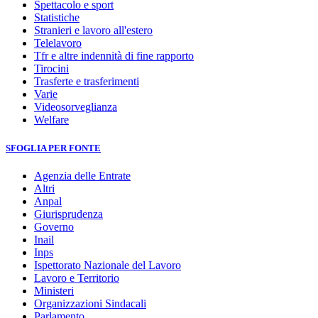
Spettacolo e sport
Statistiche
Stranieri e lavoro all'estero
Telelavoro
Tfr e altre indennità di fine rapporto
Tirocini
Trasferte e trasferimenti
Varie
Videosorveglianza
Welfare
SFOGLIA PER FONTE
Agenzia delle Entrate
Altri
Anpal
Giurisprudenza
Governo
Inail
Inps
Ispettorato Nazionale del Lavoro
Lavoro e Territorio
Ministeri
Organizzazioni Sindacali
Parlamento