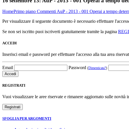
16 settembre 13:
AuP - 2013 - 001 Operai a tempo det
Home
Primo piano
Commenti
AuP - 2013 - 001 Operai a tempo determ
Per visualizzare il seguente documento è necessario effettuare l'acce
Se non sei iscritto puoi iscriverti gratuitamente tramite la pagina
REG
ACCEDI
Inserisci email e password per effettuare l'accesso alla tua area riservat
Email
Password
(
Dimenticata?
)
REGISTRATI
Vuoi visualizzare le aree riservate e rimanere aggiornato sulle novità in
SFOGLIA PER ARGOMENTI