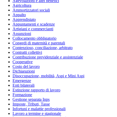
Agevolazioni e altri benefici
Agricoltura
Ammortizzatori sociali
Appalto
Apprendistato
Appuntamenti e scadenze
Artigiani e commercianti
Assunzioni
Collocamento obbligatorio
Congedi di maternità e parentali
Contenzioso, conciliazione, arbitrato
Contratti collettivi
Contribuzione previdenziale e assistenziale
Cooperative
Costo del lavoro
Dichiarazioni
Disoccupazione, mobilità, Aspi e Mini Aspi
Emergenze
Enti bilaterali
Estinzione rapporto di lavoro
Formazione
Gestione separata Inps
Imposte, Tributi, Tasse
Infortuni e malattie professionali
Lavoro a termine e stagionale