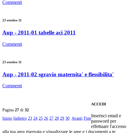
Commenti
23 ottobre 11
Aup - 2011-01 tabelle aci 2011
Commenti
23 ottobre 11
Aup - 2011-02 sgravio maternita' e flessibilita'
Commenti
ACCEDI
Pagina
27
di
32
Inserisci email e
Inizio
Indietro
23
24
25
26
27
28
29
30
Avanti
Fine
password per
effettuare l'accesso
alla tua area riservata e visualizzare le aree e i documenti a te