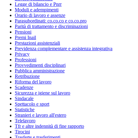
Legge di bilancio e Pnrr
Moduli e adempimenti
Orario di lavoro e assenze
Parasubordinati: co.co.co e co.co.pro
Parità di trattamento e discriminazioni
Pensioni
Premi Inail
Prestazioni assistenziali
Previdenza complementare e assistenza integrativa
Privacy
Professioni
Provvedimenti disciplinari
Pubblica amministrazione
Retribuzione
Riforma del lavoro
Scadenze
Sicurezza e igiene sul lavoro
Sindacale
Spettacolo e sport
Statistiche
Stranieri e lavoro all'estero
Telelavoro
Tfr e altre indennità di fine rapporto
Tirocini
Trasferte e trasferimenti