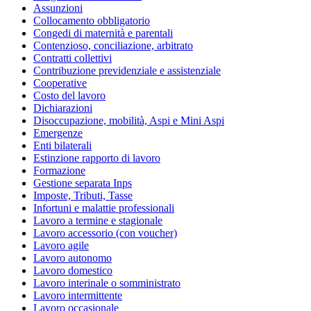
Assunzioni
Collocamento obbligatorio
Congedi di maternità e parentali
Contenzioso, conciliazione, arbitrato
Contratti collettivi
Contribuzione previdenziale e assistenziale
Cooperative
Costo del lavoro
Dichiarazioni
Disoccupazione, mobilità, Aspi e Mini Aspi
Emergenze
Enti bilaterali
Estinzione rapporto di lavoro
Formazione
Gestione separata Inps
Imposte, Tributi, Tasse
Infortuni e malattie professionali
Lavoro a termine e stagionale
Lavoro accessorio (con voucher)
Lavoro agile
Lavoro autonomo
Lavoro domestico
Lavoro interinale o somministrato
Lavoro intermittente
Lavoro occasionale