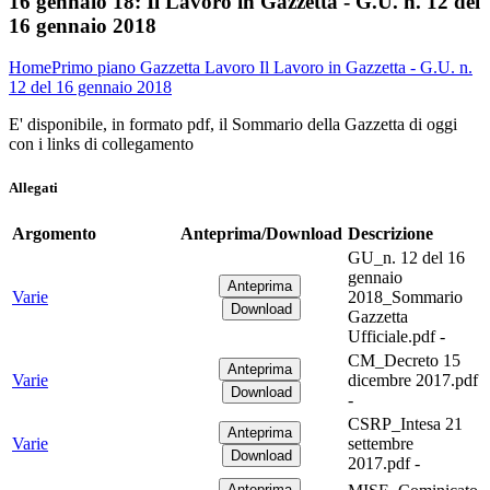
16 gennaio 18:
Il Lavoro in Gazzetta - G.U. n. 12 del
16 gennaio 2018
Home
Primo piano
Gazzetta Lavoro
Il Lavoro in Gazzetta - G.U. n.
12 del 16 gennaio 2018
E' disponibile, in formato pdf, il Sommario della Gazzetta di oggi
con i links di collegamento
Allegati
Argomento
Anteprima/Download
Descrizione
GU_n. 12 del 16
gennaio
Varie
2018_Sommario
Gazzetta
Ufficiale.pdf -
CM_Decreto 15
Varie
dicembre 2017.pdf
-
CSRP_Intesa 21
Varie
settembre
2017.pdf -