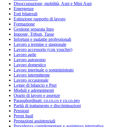
Disoccupazione, mobilità, Aspi e Mini Aspi
Emergenze
Enti bilaterali
Estinzione rapporto di lavoro
Formazione
Gestione separata Inps
Imposte, Tributi, Tasse
Infortuni e malattie professionali
Lavoro a termine e stagionale
Lavoro accessorio (con voucher)
Lavoro agile
Lavoro autonomo
Lavoro domestico
Lavoro interinale o somministrato
Lavoro intermittente
Lavoro occasionale
Legge di bilancio e Pnrr
Moduli e adempimenti
Orario di lavoro e assenze
Parasubordinati: co.co.co e co.co.pro
Parità di trattamento e discriminazioni
Pensioni
Premi Inail
Prestazioni assistenziali
Previdenza complementare e assistenza integrativa