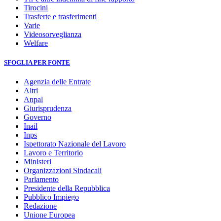
Tirocini
Trasferte e trasferimenti
Varie
Videosorveglianza
Welfare
SFOGLIA PER FONTE
Agenzia delle Entrate
Altri
Anpal
Giurisprudenza
Governo
Inail
Inps
Ispettorato Nazionale del Lavoro
Lavoro e Territorio
Ministeri
Organizzazioni Sindacali
Parlamento
Presidente della Repubblica
Pubblico Impiego
Redazione
Unione Europea