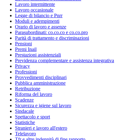
Lavoro intermittente
Lavoro occasionale
Legge di bilancio e Pnrr
Moduli e adempimenti
Orario di lavoro e assenze
Parasubordinati: co.co.co e co.co.pro
Parità di trattamento e discriminazioni
Pensioni
Premi Inail
Prestazioni assistenziali
Previdenza complementare e assistenza integrativa
Privacy
Professioni
Provvedimenti disciplinari
Pubblica amministrazione
Retribuzione
Riforma del lavoro
Scadenze
Sicurezza e igiene sul lavoro
Sindacale
Spettacolo e sport
Statistiche
Stranieri e lavoro all'estero
Telelavoro
Tfr e altre indennità di fine rapporto