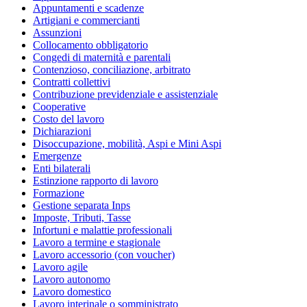
Appuntamenti e scadenze
Artigiani e commercianti
Assunzioni
Collocamento obbligatorio
Congedi di maternità e parentali
Contenzioso, conciliazione, arbitrato
Contratti collettivi
Contribuzione previdenziale e assistenziale
Cooperative
Costo del lavoro
Dichiarazioni
Disoccupazione, mobilità, Aspi e Mini Aspi
Emergenze
Enti bilaterali
Estinzione rapporto di lavoro
Formazione
Gestione separata Inps
Imposte, Tributi, Tasse
Infortuni e malattie professionali
Lavoro a termine e stagionale
Lavoro accessorio (con voucher)
Lavoro agile
Lavoro autonomo
Lavoro domestico
Lavoro interinale o somministrato