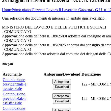
28 maggio:
Il Lavoro in Gazzetta - G.U. n. 122 del 2
Home
Primo piano
Gazzetta Lavoro
Il Lavoro in Gazzetta - G.U. n. 
Una selezione dei documenti di interesse in ambito giuslavoristico.
MINISTERO DEL LAVORO E DELLE POLITICHE SOCIALI
- COMUNICATO
Approvazione della delibera n. 189/25/DI adottata dal consiglio di am
- COMUNICATO
Approvazione della delibera n. 185/2025 adottata dal consiglio di ammi
- COMUNICATO
Approvazione della delibera adottata dal comitato dei delegati della C
Allegati
Argomento
Anteprima/Download
Descrizione
Contribuzione
previdenziale e
122 - ML COMUNIC
assistenziale
Contribuzione
previdenziale e
122 - ML COMUNI
assistenziale
Contribuzione