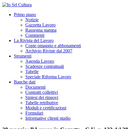
Primo piano
Notizie
Gazzetta Lavoro
Rassegna stampa
Commenti
La Rivista del Lavoro
Copie omaggio e abbonamenti
Archivio Riviste dal 2007
Strumenti
Agenda Lavoro
Scadenze contrattuali
Tabelle
Speciale Riforma Lavoro
Banche dati
Documenti
Contratti collettivi
Sintesi dei rinnovi
Tabelle retributive
Moduli e certificazioni
Formulari
Informative clienti studio