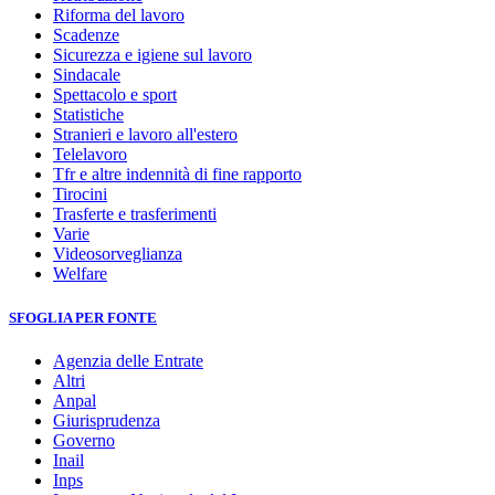
Riforma del lavoro
Scadenze
Sicurezza e igiene sul lavoro
Sindacale
Spettacolo e sport
Statistiche
Stranieri e lavoro all'estero
Telelavoro
Tfr e altre indennità di fine rapporto
Tirocini
Trasferte e trasferimenti
Varie
Videosorveglianza
Welfare
SFOGLIA PER FONTE
Agenzia delle Entrate
Altri
Anpal
Giurisprudenza
Governo
Inail
Inps