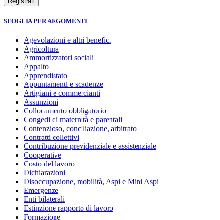
SFOGLIA PER ARGOMENTI
Agevolazioni e altri benefici
Agricoltura
Ammortizzatori sociali
Appalto
Apprendistato
Appuntamenti e scadenze
Artigiani e commercianti
Assunzioni
Collocamento obbligatorio
Congedi di maternità e parentali
Contenzioso, conciliazione, arbitrato
Contratti collettivi
Contribuzione previdenziale e assistenziale
Cooperative
Costo del lavoro
Dichiarazioni
Disoccupazione, mobilità, Aspi e Mini Aspi
Emergenze
Enti bilaterali
Estinzione rapporto di lavoro
Formazione