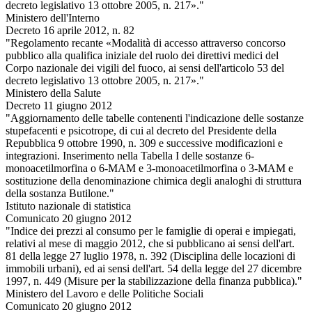
decreto legislativo 13 ottobre 2005, n. 217»."
Ministero dell'Interno
Decreto 16 aprile 2012, n. 82
"Regolamento recante «Modalità di accesso attraverso concorso
pubblico alla qualifica iniziale del ruolo dei direttivi medici del
Corpo nazionale dei vigili del fuoco, ai sensi dell'articolo 53 del
decreto legislativo 13 ottobre 2005, n. 217»."
Ministero della Salute
Decreto 11 giugno 2012
"Aggiornamento delle tabelle contenenti l'indicazione delle sostanze
stupefacenti e psicotrope, di cui al decreto del Presidente della
Repubblica 9 ottobre 1990, n. 309 e successive modificazioni e
integrazioni. Inserimento nella Tabella I delle sostanze 6-
monoacetilmorfina o 6-MAM e 3-monoacetilmorfina o 3-MAM e
sostituzione della denominazione chimica degli analoghi di struttura
della sostanza Butilone."
Istituto nazionale di statistica
Comunicato 20 giugno 2012
"Indice dei prezzi al consumo per le famiglie di operai e impiegati,
relativi al mese di maggio 2012, che si pubblicano ai sensi dell'art.
81 della legge 27 luglio 1978, n. 392 (Disciplina delle locazioni di
immobili urbani), ed ai sensi dell'art. 54 della legge del 27 dicembre
1997, n. 449 (Misure per la stabilizzazione della finanza pubblica)."
Ministero del Lavoro e delle Politiche Sociali
Comunicato 20 giugno 2012