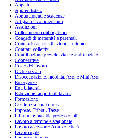
Appalto
Apprendistato
Appuntamenti e scadenze
Artigiani e commercianti
Assunzioni
Collocamento obbligatorio
Congedi di maternità e parentali
Contenzioso, conciliazione, arbitrato
Contratti collettivi
Contribuzione previdenziale e assistenziale
Cooperative
Costo del lavoro
Dichiarazioni
Disoccupazione, mobilità, Aspi e Mini Aspi
Emergenze
Enti bilaterali
Estinzione rapporto di lavoro
Formazione
Gestione separata Inps
Imposte, Tributi, Tasse
Infortuni e malattie professionali
Lavoro a termine e stagionale
Lavoro accessorio (con voucher)
Lavoro agile
Lavoro autonomo