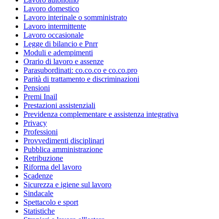
Lavoro domestico
Lavoro interinale o somministrato
Lavoro intermittente
Lavoro occasionale
Legge di bilancio e Pnrr
Moduli e adempimenti
Orario di lavoro e assenze
Parasubordinati: co.co.co e co.co.pro
Parità di trattamento e discriminazioni
Pensioni
Premi Inail
Prestazioni assistenziali
Previdenza complementare e assistenza integrativa
Privacy
Professioni
Provvedimenti disciplinari
Pubblica amministrazione
Retribuzione
Riforma del lavoro
Scadenze
Sicurezza e igiene sul lavoro
Sindacale
Spettacolo e sport
Statistiche