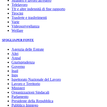
Stranieri e lavoro all'estero
Telelavoro
Tfr e altre indennità di fine rapporto
Tirocini
Trasferte e trasferimenti
Varie
Videosorveglianza
Welfare
SFOGLIA PER FONTE
Agenzia delle Entrate
Altri
Anpal
Giurisprudenza
Governo
Inail
Inps
Ispettorato Nazionale del Lavoro
Lavoro e Territorio
Ministeri
Organizzazioni Sindacali
Parlamento
Presidente della Repubblica
Pubblico Impiego