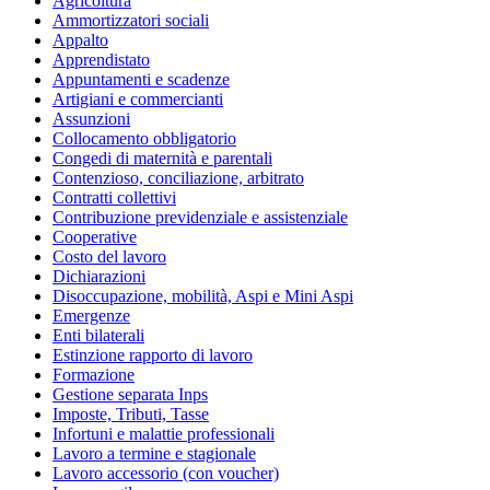
Agricoltura
Ammortizzatori sociali
Appalto
Apprendistato
Appuntamenti e scadenze
Artigiani e commercianti
Assunzioni
Collocamento obbligatorio
Congedi di maternità e parentali
Contenzioso, conciliazione, arbitrato
Contratti collettivi
Contribuzione previdenziale e assistenziale
Cooperative
Costo del lavoro
Dichiarazioni
Disoccupazione, mobilità, Aspi e Mini Aspi
Emergenze
Enti bilaterali
Estinzione rapporto di lavoro
Formazione
Gestione separata Inps
Imposte, Tributi, Tasse
Infortuni e malattie professionali
Lavoro a termine e stagionale
Lavoro accessorio (con voucher)