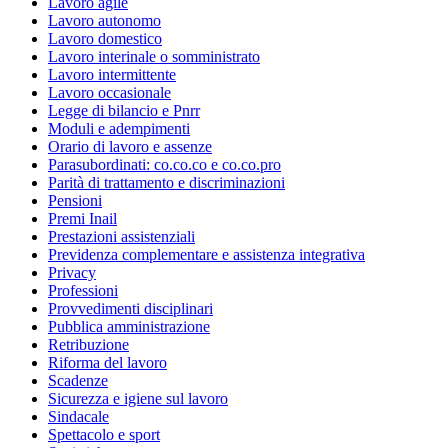
Lavoro agile
Lavoro autonomo
Lavoro domestico
Lavoro interinale o somministrato
Lavoro intermittente
Lavoro occasionale
Legge di bilancio e Pnrr
Moduli e adempimenti
Orario di lavoro e assenze
Parasubordinati: co.co.co e co.co.pro
Parità di trattamento e discriminazioni
Pensioni
Premi Inail
Prestazioni assistenziali
Previdenza complementare e assistenza integrativa
Privacy
Professioni
Provvedimenti disciplinari
Pubblica amministrazione
Retribuzione
Riforma del lavoro
Scadenze
Sicurezza e igiene sul lavoro
Sindacale
Spettacolo e sport