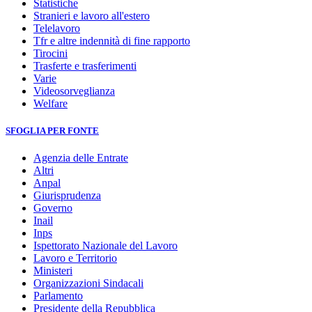
Statistiche
Stranieri e lavoro all'estero
Telelavoro
Tfr e altre indennità di fine rapporto
Tirocini
Trasferte e trasferimenti
Varie
Videosorveglianza
Welfare
SFOGLIA PER FONTE
Agenzia delle Entrate
Altri
Anpal
Giurisprudenza
Governo
Inail
Inps
Ispettorato Nazionale del Lavoro
Lavoro e Territorio
Ministeri
Organizzazioni Sindacali
Parlamento
Presidente della Repubblica