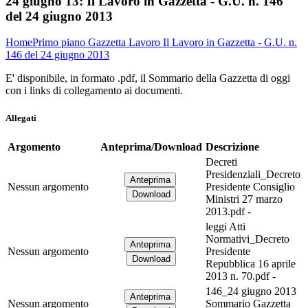
24 giugno 13:
Il Lavoro in Gazzetta - G.U. n. 146
del 24 giugno 2013
Home
Primo piano
Gazzetta Lavoro
Il Lavoro in Gazzetta - G.U. n.
146 del 24 giugno 2013
E' disponibile, in formato .pdf, il Sommario della Gazzetta di oggi
con i links di collegamento ai documenti.
Allegati
Argomento
Anteprima/Download
Descrizione
Decreti
Presidenziali_Decreto
Nessun argomento
Presidente Consiglio
Ministri 27 marzo
2013.pdf -
leggi Atti
Normativi_Decreto
Nessun argomento
Presidente
Repubblica 16 aprile
2013 n. 70.pdf -
146_24 giugno 2013
Nessun argomento
Sommario Gazzetta