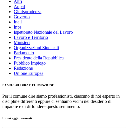
Altri
Anpal
Giurisprudenza
Governo
Inail
Inps
Ispettorato Nazionale del Lavoro
Lavoro e Territorio
Ministeri
Organizzazioni Sindacali
Parlamento
Presidente della Repubblica
Pubblico Impiego
Redazione
Unione Europea
IO SRL CULTURA E FORMAZIONE
Per il comune dire siamo professionisti, ciascuno di noi esperto in
discipline differenti eppure ci sentiamo vicini nel desiderio di
imparare e di diffondere questo sentimento.
Ultimi aggiornamenti