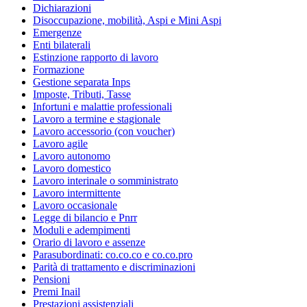
Dichiarazioni
Disoccupazione, mobilità, Aspi e Mini Aspi
Emergenze
Enti bilaterali
Estinzione rapporto di lavoro
Formazione
Gestione separata Inps
Imposte, Tributi, Tasse
Infortuni e malattie professionali
Lavoro a termine e stagionale
Lavoro accessorio (con voucher)
Lavoro agile
Lavoro autonomo
Lavoro domestico
Lavoro interinale o somministrato
Lavoro intermittente
Lavoro occasionale
Legge di bilancio e Pnrr
Moduli e adempimenti
Orario di lavoro e assenze
Parasubordinati: co.co.co e co.co.pro
Parità di trattamento e discriminazioni
Pensioni
Premi Inail
Prestazioni assistenziali