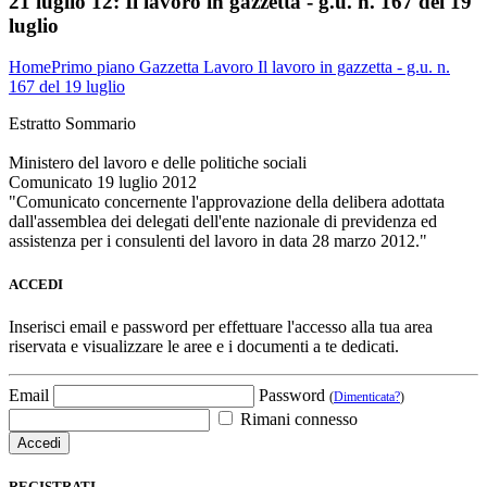
21 luglio 12:
Il lavoro in gazzetta - g.u. n. 167 del 19
luglio
Home
Primo piano
Gazzetta Lavoro
Il lavoro in gazzetta - g.u. n.
167 del 19 luglio
Estratto Sommario
Ministero del lavoro e delle politiche sociali
Comunicato 19 luglio 2012
"Comunicato concernente l'approvazione della delibera adottata
dall'assemblea dei delegati dell'ente nazionale di previdenza ed
assistenza per i consulenti del lavoro in data 28 marzo 2012."
ACCEDI
Inserisci email e password per effettuare l'accesso alla tua area
riservata e visualizzare le aree e i documenti a te dedicati.
Email
Password
(
Dimenticata?
)
Rimani connesso
REGISTRATI