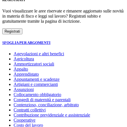
Vuoi visualizzare le aree riservate e rimanere aggiornato sulle novità
in materia di fisco e leggi sul lavoro? Registrati subito e
gratuitamente tramite la pagina di iscrizione.
SFOGLIA PER ARGOMENTI
Agevolazioni e altri benefici
Agricoltura
Ammortizzatori sociali
Appalto
Apprendistato
Appuntamenti e scadenze
Artigiani e commercianti
Assunzioni
Collocamento obbligatorio
Congedi di maternità e parentali
Contenzioso, conciliazione, arbitrato
Contratti collettivi
Contribuzione previdenziale e assistenziale
Cooperative
Costo del lavoro