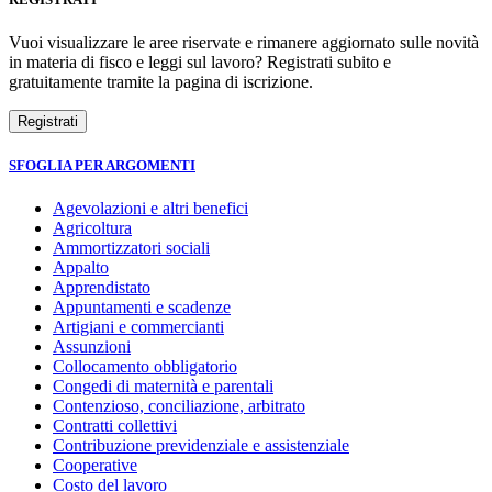
Vuoi visualizzare le aree riservate e rimanere aggiornato sulle novità
in materia di fisco e leggi sul lavoro? Registrati subito e
gratuitamente tramite la pagina di iscrizione.
SFOGLIA PER ARGOMENTI
Agevolazioni e altri benefici
Agricoltura
Ammortizzatori sociali
Appalto
Apprendistato
Appuntamenti e scadenze
Artigiani e commercianti
Assunzioni
Collocamento obbligatorio
Congedi di maternità e parentali
Contenzioso, conciliazione, arbitrato
Contratti collettivi
Contribuzione previdenziale e assistenziale
Cooperative
Costo del lavoro