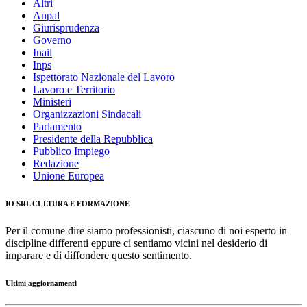
Altri
Anpal
Giurisprudenza
Governo
Inail
Inps
Ispettorato Nazionale del Lavoro
Lavoro e Territorio
Ministeri
Organizzazioni Sindacali
Parlamento
Presidente della Repubblica
Pubblico Impiego
Redazione
Unione Europea
IO SRL CULTURA E FORMAZIONE
Per il comune dire siamo professionisti, ciascuno di noi esperto in
discipline differenti eppure ci sentiamo vicini nel desiderio di
imparare e di diffondere questo sentimento.
Ultimi aggiornamenti