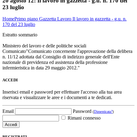
20 agosto 12:
Il lavoro in gazzetta - g.u. n. 170 del
23 luglio
Home
Primo piano
Gazzetta Lavoro
Il lavoro in gazzetta - g.u. n.
170 del 23 luglio
Estratto sommario
Ministero del lavoro e delle politiche sociali
Comunicato"Comunicato concernente l'approvazione della delibera
n. 11/12 adottata dal Consiglio di indirizzo generale dell'Ente
nazionale di previdenza ed assistenza della professione
infermieristica in data 29 maggio 2012."
ACCEDI
Inserisci email e password per effettuare l'accesso alla tua area
riservata e visualizzare le aree e i documenti a te dedicati.
Email
Password
(
Dimenticata?
)
Rimani connesso
REGISTRATI