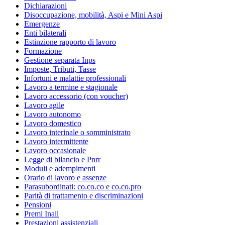
Dichiarazioni
Disoccupazione, mobilità, Aspi e Mini Aspi
Emergenze
Enti bilaterali
Estinzione rapporto di lavoro
Formazione
Gestione separata Inps
Imposte, Tributi, Tasse
Infortuni e malattie professionali
Lavoro a termine e stagionale
Lavoro accessorio (con voucher)
Lavoro agile
Lavoro autonomo
Lavoro domestico
Lavoro interinale o somministrato
Lavoro intermittente
Lavoro occasionale
Legge di bilancio e Pnrr
Moduli e adempimenti
Orario di lavoro e assenze
Parasubordinati: co.co.co e co.co.pro
Parità di trattamento e discriminazioni
Pensioni
Premi Inail
Prestazioni assistenziali