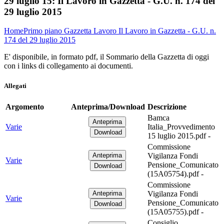
29 luglio 15:
Il Lavoro in Gazzetta - G.U. n. 174 del
29 luglio 2015
Home
Primo piano
Gazzetta Lavoro
Il Lavoro in Gazzetta - G.U. n.
174 del 29 luglio 2015
E' disponibile, in formato pdf, il Sommario della Gazzetta di oggi
con i links di collegamento ai documenti.
Allegati
Argomento
Anteprima/Download
Descrizione
Bamca
Varie
Italia_Provvedimento
15 luglio 2015.pdf -
Commissione
Vigilanza Fondi
Varie
Pensione_Comunicato
(15A05754).pdf -
Commissione
Vigilanza Fondi
Varie
Pensione_Comunicato
(15A05755).pdf -
Consiglio