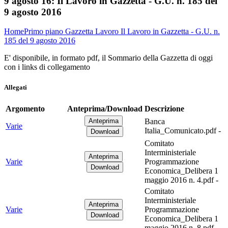
9 agosto 16:
Il Lavoro in Gazzetta - G.U. n. 185 del
9 agosto 2016
Home
Primo piano
Gazzetta Lavoro
Il Lavoro in Gazzetta - G.U. n.
185 del 9 agosto 2016
E' disponibile, in formato pdf, il Sommario della Gazzetta di oggi
con i links di collegamento
Allegati
Argomento
Anteprima/Download
Descrizione
Banca
Varie
Italia_Comunicato.pdf -
Comitato
Interministeriale
Varie
Programmazione
Economica_Delibera 1
maggio 2016 n. 4.pdf -
Comitato
Interministeriale
Varie
Programmazione
Economica_Delibera 1
maggio 2016 n. 8.pdf -