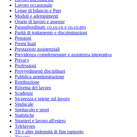
Lavoro occasionale
Legge di bilancio e Pnrr
Moduli e adempimenti
Orario di lavoro e assenze
Parasubordinati: co.co.co e co.co.pro
Parità di trattamento e discriminazioni
Pensioni
Premi Inail
Prestazioni assistenziali
Previdenza complementare e assistenza integrativa
Privacy
Professioni
Provvedimenti disciplinari
Pubblica amministrazione
Retribuzione
Riforma del lavoro
Scadenze
Sicurezza e igiene sul lavoro
Sindacale
Spettacolo e sport
Statistiche
Stranieri e lavoro all'estero
Telelavoro
Tfr e altre indennità di fine rapporto