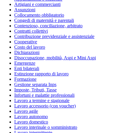
Artigiani e commercianti
Assunzioni
Collocamento obbligatorio
Congedi di maternità e parentali
Contenzioso, conciliazione, arbitrato
Contratti collettivi
Contribuzione previdenziale e assistenziale
Cooperative
Costo del lavoro
Dichiarazioni
Disoccupazione, mobilità, Aspi e Mini Aspi
Emergenze
Enti bilaterali
Estinzione rapporto di lavoro
Formazione
Gestione separata Inps
Imposte, Tributi, Tasse
Infortuni e malattie professionali
Lavoro a termine e stagionale
Lavoro accessorio (con voucher)
Lavoro agile
Lavoro autonomo
Lavoro domestico
Lavoro interinale o somministrato
Lavoro intermittente