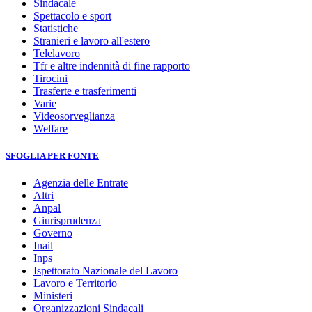
Sindacale
Spettacolo e sport
Statistiche
Stranieri e lavoro all'estero
Telelavoro
Tfr e altre indennità di fine rapporto
Tirocini
Trasferte e trasferimenti
Varie
Videosorveglianza
Welfare
SFOGLIA PER FONTE
Agenzia delle Entrate
Altri
Anpal
Giurisprudenza
Governo
Inail
Inps
Ispettorato Nazionale del Lavoro
Lavoro e Territorio
Ministeri
Organizzazioni Sindacali