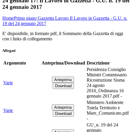
24 gennaio 17:
Il Lavoro in Gazzetta - G.U. n. 19 del
24 gennaio 2017
Home
Primo piano
Gazzetta Lavoro
Il Lavoro in Gazzetta - G.U. n.
19 del 24 gennaio 2017
E' disponibile, in formato pdf, il Sommario della Gazzetta di oggi
con i links di collegamento
Allegati
Argomento
Anteprima/Download
Descrizione
Presidenza Consiglio
Ministri Commissario
Ricostruzione Sisma
Varie
24 agosto
2016_Ordinanza 16
gennaio 2017.pdf -
Ministero Ambiente
Tutela Territorio e
Varie
Mare_Comunicato.pdf
-
GU_n. 19 del 24
gennaio