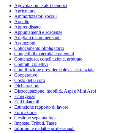
Agevolazioni e altri benefici
Agricoltura
Ammortizzatori sociali
Appalto
Apprendistato
Appuntamenti e scadenze
Artigiani e commercianti
Assunzioni
Collocamento obbligatorio
Congedi di maternità e parentali
Contenzioso, conciliazione, arbitrato
Contratti collettivi
Contribuzione previdenziale e assistenziale
Cooperative
Costo del lavoro
Dichiarazioni
Disoccupazione, mobilità, Aspi e Mini Aspi
Emergenze
Enti bilaterali
Estinzione rapporto di lavoro
Formazione
Gestione separata Inps
Imposte, Tributi, Tasse
Infortuni e malattie professionali