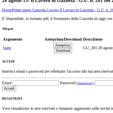
28 agosto 13:
Il Lavoro in Gazzetta - G.U. n. 201 del
Home
Primo piano
Gazzetta Lavoro
Il Lavoro in Gazzetta - G.U. n. 
E' disponibile, in formato pdf, il Sommario della Gazzetta di oggi con
Allegati
Argomento
Anteprima/Download
Descrizione
Varie
GU_201 28 agosto 
ACCEDI
Inserisci email e password per effettuare l'accesso alla tua area riservat
Email
Password
(
Dimenticata?
)
REGISTRATI
Vuoi visualizzare le aree riservate e rimanere aggiornato sulle novità in