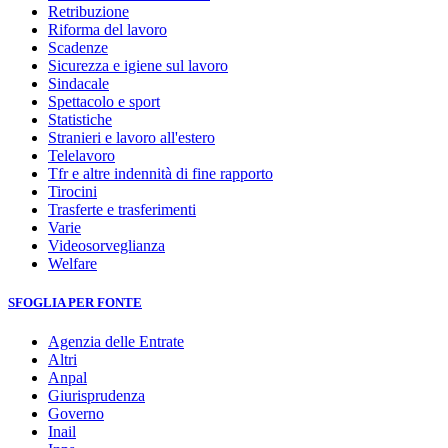
Retribuzione
Riforma del lavoro
Scadenze
Sicurezza e igiene sul lavoro
Sindacale
Spettacolo e sport
Statistiche
Stranieri e lavoro all'estero
Telelavoro
Tfr e altre indennità di fine rapporto
Tirocini
Trasferte e trasferimenti
Varie
Videosorveglianza
Welfare
SFOGLIA PER FONTE
Agenzia delle Entrate
Altri
Anpal
Giurisprudenza
Governo
Inail