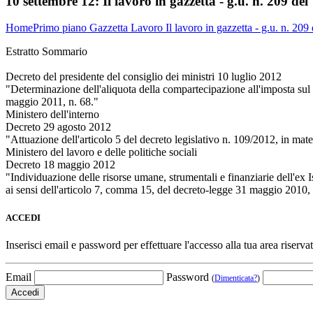
10 settembre 12:
Il lavoro in gazzetta - g.u. n. 209 de
Home
Primo piano
Gazzetta Lavoro
Il lavoro in gazzetta - g.u. n. 20
Estratto Sommario
Decreto del presidente del consiglio dei ministri 10 luglio 2012
"Determinazione dell'aliquota della compartecipazione all'imposta sul re
maggio 2011, n. 68."
Ministero dell'interno
Decreto 29 agosto 2012
"Attuazione dell'articolo 5 del decreto legislativo n. 109/2012, in mate
Ministero del lavoro e delle politiche sociali
Decreto 18 maggio 2012
"Individuazione delle risorse umane, strumentali e finanziarie dell'ex I
ai sensi dell'articolo 7, comma 15, del decreto-legge 31 maggio 2010, 
ACCEDI
Inserisci email e password per effettuare l'accesso alla tua area riservat
Email
Password
(
Dimenticata?
)