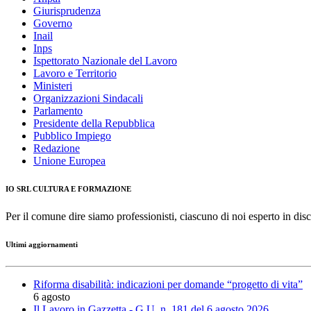
Giurisprudenza
Governo
Inail
Inps
Ispettorato Nazionale del Lavoro
Lavoro e Territorio
Ministeri
Organizzazioni Sindacali
Parlamento
Presidente della Repubblica
Pubblico Impiego
Redazione
Unione Europea
IO SRL CULTURA E FORMAZIONE
Per il comune dire siamo professionisti, ciascuno di noi esperto in disc
Ultimi aggiornamenti
Riforma disabilità: indicazioni per domande “progetto di vita”
6 agosto
Il Lavoro in Gazzetta - G.U. n. 181 del 6 agosto 2026