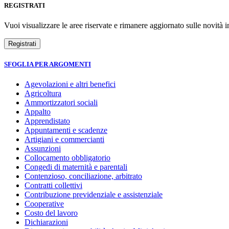
REGISTRATI
Vuoi visualizzare le aree riservate e rimanere aggiornato sulle novità in
SFOGLIA PER ARGOMENTI
Agevolazioni e altri benefici
Agricoltura
Ammortizzatori sociali
Appalto
Apprendistato
Appuntamenti e scadenze
Artigiani e commercianti
Assunzioni
Collocamento obbligatorio
Congedi di maternità e parentali
Contenzioso, conciliazione, arbitrato
Contratti collettivi
Contribuzione previdenziale e assistenziale
Cooperative
Costo del lavoro
Dichiarazioni