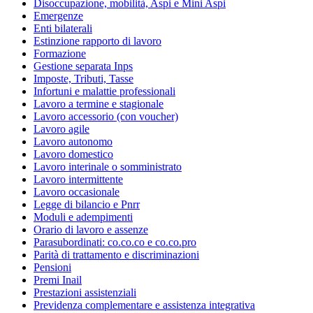
Disoccupazione, mobilità, Aspi e Mini Aspi
Emergenze
Enti bilaterali
Estinzione rapporto di lavoro
Formazione
Gestione separata Inps
Imposte, Tributi, Tasse
Infortuni e malattie professionali
Lavoro a termine e stagionale
Lavoro accessorio (con voucher)
Lavoro agile
Lavoro autonomo
Lavoro domestico
Lavoro interinale o somministrato
Lavoro intermittente
Lavoro occasionale
Legge di bilancio e Pnrr
Moduli e adempimenti
Orario di lavoro e assenze
Parasubordinati: co.co.co e co.co.pro
Parità di trattamento e discriminazioni
Pensioni
Premi Inail
Prestazioni assistenziali
Previdenza complementare e assistenza integrativa