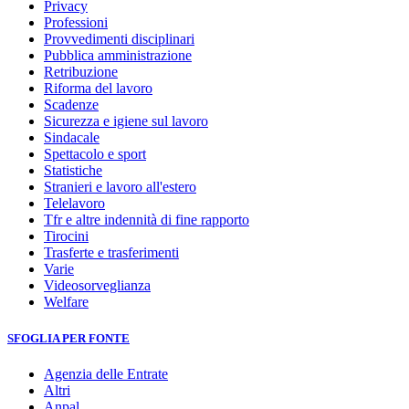
Privacy
Professioni
Provvedimenti disciplinari
Pubblica amministrazione
Retribuzione
Riforma del lavoro
Scadenze
Sicurezza e igiene sul lavoro
Sindacale
Spettacolo e sport
Statistiche
Stranieri e lavoro all'estero
Telelavoro
Tfr e altre indennità di fine rapporto
Tirocini
Trasferte e trasferimenti
Varie
Videosorveglianza
Welfare
SFOGLIA PER FONTE
Agenzia delle Entrate
Altri
Anpal