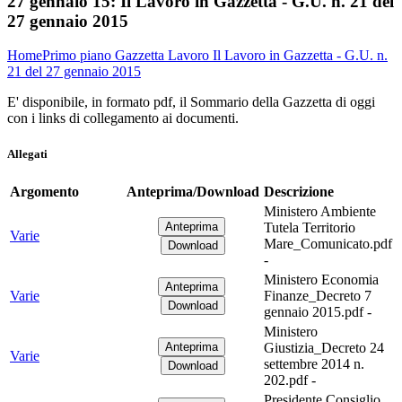
27 gennaio 15:
Il Lavoro in Gazzetta - G.U. n. 21 del
27 gennaio 2015
Home
Primo piano
Gazzetta Lavoro
Il Lavoro in Gazzetta - G.U. n.
21 del 27 gennaio 2015
E' disponibile, in formato pdf, il Sommario della Gazzetta di oggi
con i links di collegamento ai documenti.
Allegati
Argomento
Anteprima/Download
Descrizione
Ministero Ambiente
Tutela Territorio
Varie
Mare_Comunicato.pdf
-
Ministero Economia
Varie
Finanze_Decreto 7
gennaio 2015.pdf -
Ministero
Giustizia_Decreto 24
Varie
settembre 2014 n.
202.pdf -
Presidente Consiglio