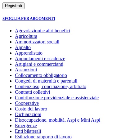
SFOGLIA PER ARGOMENTI
Agevolazioni e altri benefici
Agricoltura
Ammortizzatori sociali
Appalto
Apprendistato
Appuntamenti e scadenze
Artigiani e commercianti
Assunzioni
Collocamento obbligatorio
Congedi di maternità e parentali
Contenzioso, conciliazione, arbitrato
Contratti collettivi
Contribuzione previdenziale e assistenziale
Cooperative
Costo del lavoro
Dichiarazioni
Disoccupazione, mobilità, Aspi e Mini Aspi
Emergenze
Enti bilaterali
Estinzione rapporto di lavoro