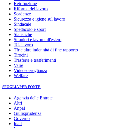
Retribuzione
Riforma del lavoro
Scadenze
Sicurezza e igiene sul lavoro
Sindacale
Spettacolo e sport
Statistiche
Stranieri e lavoro all'estero
Telelavoro
Tfr e altre indennità di fine rapporto
Tirocini
Trasferte e trasferimenti
Varie
Videosorveglianza
Welfare
SFOGLIA PER FONTE
Agenzia delle Entrate
Altri
Anpal
Giurisprudenza
Governo
Inail