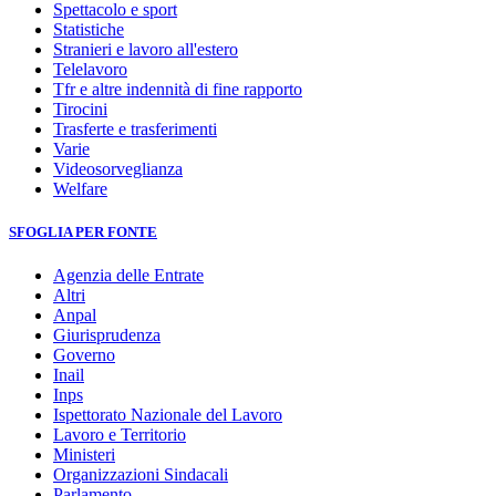
Spettacolo e sport
Statistiche
Stranieri e lavoro all'estero
Telelavoro
Tfr e altre indennità di fine rapporto
Tirocini
Trasferte e trasferimenti
Varie
Videosorveglianza
Welfare
SFOGLIA PER FONTE
Agenzia delle Entrate
Altri
Anpal
Giurisprudenza
Governo
Inail
Inps
Ispettorato Nazionale del Lavoro
Lavoro e Territorio
Ministeri
Organizzazioni Sindacali
Parlamento