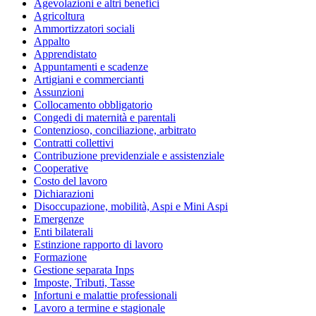
Agevolazioni e altri benefici
Agricoltura
Ammortizzatori sociali
Appalto
Apprendistato
Appuntamenti e scadenze
Artigiani e commercianti
Assunzioni
Collocamento obbligatorio
Congedi di maternità e parentali
Contenzioso, conciliazione, arbitrato
Contratti collettivi
Contribuzione previdenziale e assistenziale
Cooperative
Costo del lavoro
Dichiarazioni
Disoccupazione, mobilità, Aspi e Mini Aspi
Emergenze
Enti bilaterali
Estinzione rapporto di lavoro
Formazione
Gestione separata Inps
Imposte, Tributi, Tasse
Infortuni e malattie professionali
Lavoro a termine e stagionale