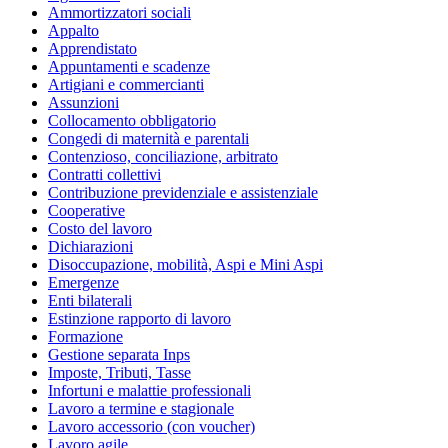
Ammortizzatori sociali
Appalto
Apprendistato
Appuntamenti e scadenze
Artigiani e commercianti
Assunzioni
Collocamento obbligatorio
Congedi di maternità e parentali
Contenzioso, conciliazione, arbitrato
Contratti collettivi
Contribuzione previdenziale e assistenziale
Cooperative
Costo del lavoro
Dichiarazioni
Disoccupazione, mobilità, Aspi e Mini Aspi
Emergenze
Enti bilaterali
Estinzione rapporto di lavoro
Formazione
Gestione separata Inps
Imposte, Tributi, Tasse
Infortuni e malattie professionali
Lavoro a termine e stagionale
Lavoro accessorio (con voucher)
Lavoro agile