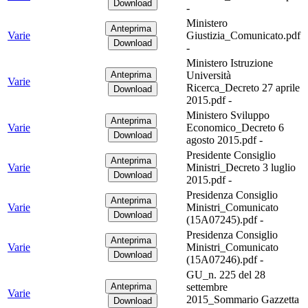
-
Ministero
Varie
Giustizia_Comunicato.pdf
-
Ministero Istruzione
Università
Varie
Ricerca_Decreto 27 aprile
2015.pdf -
Ministero Sviluppo
Varie
Economico_Decreto 6
agosto 2015.pdf -
Presidente Consiglio
Varie
Ministri_Decreto 3 luglio
2015.pdf -
Presidenza Consiglio
Varie
Ministri_Comunicato
(15A07245).pdf -
Presidenza Consiglio
Varie
Ministri_Comunicato
(15A07246).pdf -
GU_n. 225 del 28
settembre
Varie
2015_Sommario Gazzetta