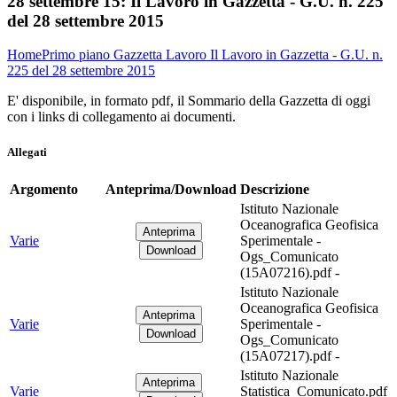
28 settembre 15:
Il Lavoro in Gazzetta - G.U. n. 225
del 28 settembre 2015
Home
Primo piano
Gazzetta Lavoro
Il Lavoro in Gazzetta - G.U. n.
225 del 28 settembre 2015
E' disponibile, in formato pdf, il Sommario della Gazzetta di oggi
con i links di collegamento ai documenti.
Allegati
Argomento
Anteprima/Download
Descrizione
Istituto Nazionale
Oceanografica Geofisica
Varie
Sperimentale -
Ogs_Comunicato
(15A07216).pdf -
Istituto Nazionale
Oceanografica Geofisica
Varie
Sperimentale -
Ogs_Comunicato
(15A07217).pdf -
Istituto Nazionale
Varie
Statistica_Comunicato.pdf