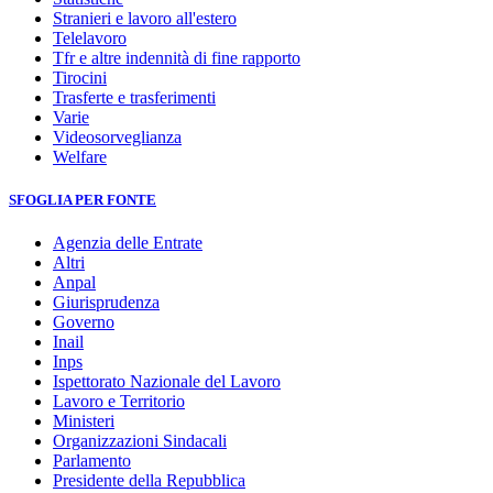
Stranieri e lavoro all'estero
Telelavoro
Tfr e altre indennità di fine rapporto
Tirocini
Trasferte e trasferimenti
Varie
Videosorveglianza
Welfare
SFOGLIA PER FONTE
Agenzia delle Entrate
Altri
Anpal
Giurisprudenza
Governo
Inail
Inps
Ispettorato Nazionale del Lavoro
Lavoro e Territorio
Ministeri
Organizzazioni Sindacali
Parlamento
Presidente della Repubblica