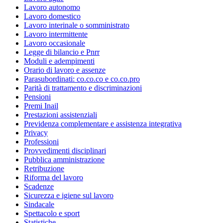
Lavoro autonomo
Lavoro domestico
Lavoro interinale o somministrato
Lavoro intermittente
Lavoro occasionale
Legge di bilancio e Pnrr
Moduli e adempimenti
Orario di lavoro e assenze
Parasubordinati: co.co.co e co.co.pro
Parità di trattamento e discriminazioni
Pensioni
Premi Inail
Prestazioni assistenziali
Previdenza complementare e assistenza integrativa
Privacy
Professioni
Provvedimenti disciplinari
Pubblica amministrazione
Retribuzione
Riforma del lavoro
Scadenze
Sicurezza e igiene sul lavoro
Sindacale
Spettacolo e sport
Statistiche