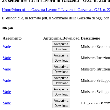
28 settembre 13:
Il Lavoro in Gazzetta - G.U. n. 228 
Home
Primo piano
Gazzetta Lavoro
Il Lavoro in Gazzetta - G.U. n. 
E' disponibile, in formato pdf, il Sommario della Gazzetta di oggi con
Allegati
Argomento
Anteprima/Download
Descrizione
Varie
Ministero Economi
Varie
Ministero Istruzio
Varie
Ministero Istruzio
Varie
Ministero Svilupp
Varie
Ministero Svilupp
Varie
GU_228 28 settemb