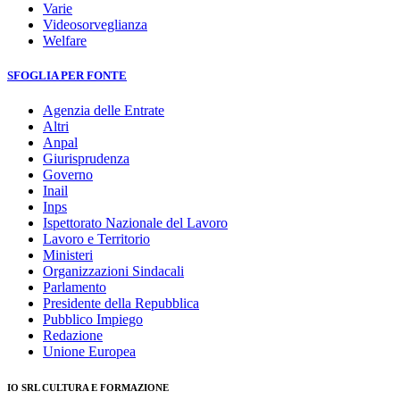
Varie
Videosorveglianza
Welfare
SFOGLIA PER FONTE
Agenzia delle Entrate
Altri
Anpal
Giurisprudenza
Governo
Inail
Inps
Ispettorato Nazionale del Lavoro
Lavoro e Territorio
Ministeri
Organizzazioni Sindacali
Parlamento
Presidente della Repubblica
Pubblico Impiego
Redazione
Unione Europea
IO SRL CULTURA E FORMAZIONE