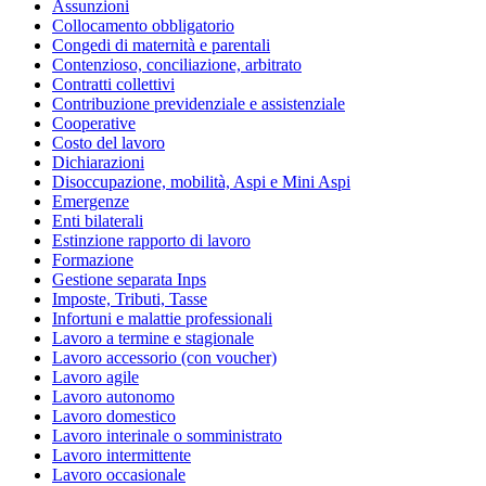
Assunzioni
Collocamento obbligatorio
Congedi di maternità e parentali
Contenzioso, conciliazione, arbitrato
Contratti collettivi
Contribuzione previdenziale e assistenziale
Cooperative
Costo del lavoro
Dichiarazioni
Disoccupazione, mobilità, Aspi e Mini Aspi
Emergenze
Enti bilaterali
Estinzione rapporto di lavoro
Formazione
Gestione separata Inps
Imposte, Tributi, Tasse
Infortuni e malattie professionali
Lavoro a termine e stagionale
Lavoro accessorio (con voucher)
Lavoro agile
Lavoro autonomo
Lavoro domestico
Lavoro interinale o somministrato
Lavoro intermittente
Lavoro occasionale