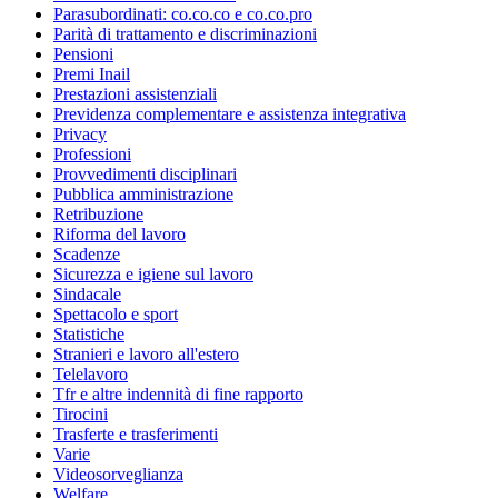
Parasubordinati: co.co.co e co.co.pro
Parità di trattamento e discriminazioni
Pensioni
Premi Inail
Prestazioni assistenziali
Previdenza complementare e assistenza integrativa
Privacy
Professioni
Provvedimenti disciplinari
Pubblica amministrazione
Retribuzione
Riforma del lavoro
Scadenze
Sicurezza e igiene sul lavoro
Sindacale
Spettacolo e sport
Statistiche
Stranieri e lavoro all'estero
Telelavoro
Tfr e altre indennità di fine rapporto
Tirocini
Trasferte e trasferimenti
Varie
Videosorveglianza
Welfare