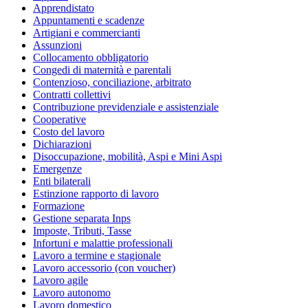
Apprendistato
Appuntamenti e scadenze
Artigiani e commercianti
Assunzioni
Collocamento obbligatorio
Congedi di maternità e parentali
Contenzioso, conciliazione, arbitrato
Contratti collettivi
Contribuzione previdenziale e assistenziale
Cooperative
Costo del lavoro
Dichiarazioni
Disoccupazione, mobilità, Aspi e Mini Aspi
Emergenze
Enti bilaterali
Estinzione rapporto di lavoro
Formazione
Gestione separata Inps
Imposte, Tributi, Tasse
Infortuni e malattie professionali
Lavoro a termine e stagionale
Lavoro accessorio (con voucher)
Lavoro agile
Lavoro autonomo
Lavoro domestico