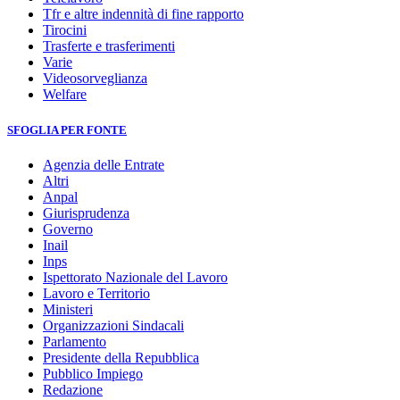
Tfr e altre indennità di fine rapporto
Tirocini
Trasferte e trasferimenti
Varie
Videosorveglianza
Welfare
SFOGLIA PER FONTE
Agenzia delle Entrate
Altri
Anpal
Giurisprudenza
Governo
Inail
Inps
Ispettorato Nazionale del Lavoro
Lavoro e Territorio
Ministeri
Organizzazioni Sindacali
Parlamento
Presidente della Repubblica
Pubblico Impiego
Redazione