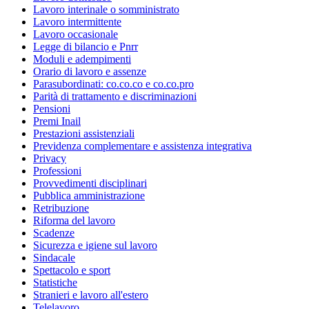
Lavoro interinale o somministrato
Lavoro intermittente
Lavoro occasionale
Legge di bilancio e Pnrr
Moduli e adempimenti
Orario di lavoro e assenze
Parasubordinati: co.co.co e co.co.pro
Parità di trattamento e discriminazioni
Pensioni
Premi Inail
Prestazioni assistenziali
Previdenza complementare e assistenza integrativa
Privacy
Professioni
Provvedimenti disciplinari
Pubblica amministrazione
Retribuzione
Riforma del lavoro
Scadenze
Sicurezza e igiene sul lavoro
Sindacale
Spettacolo e sport
Statistiche
Stranieri e lavoro all'estero
Telelavoro