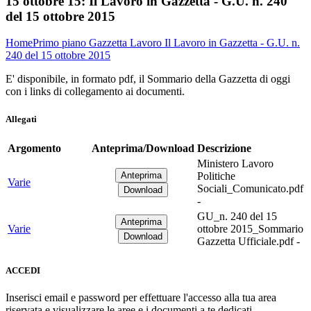
15 ottobre 15:
Il Lavoro in Gazzetta - G.U. n. 240
del 15 ottobre 2015
Home
Primo piano
Gazzetta Lavoro
Il Lavoro in Gazzetta - G.U. n.
240 del 15 ottobre 2015
E' disponibile, in formato pdf, il Sommario della Gazzetta di oggi
con i links di collegamento ai documenti.
Allegati
Argomento
Anteprima/Download
Descrizione
Ministero Lavoro
Politiche
Varie
Sociali_Comunicato.pdf
-
GU_n. 240 del 15
Varie
ottobre 2015_Sommario
Gazzetta Ufficiale.pdf -
ACCEDI
Inserisci email e password per effettuare l'accesso alla tua area
riservata e visualizzare le aree e i documenti a te dedicati.