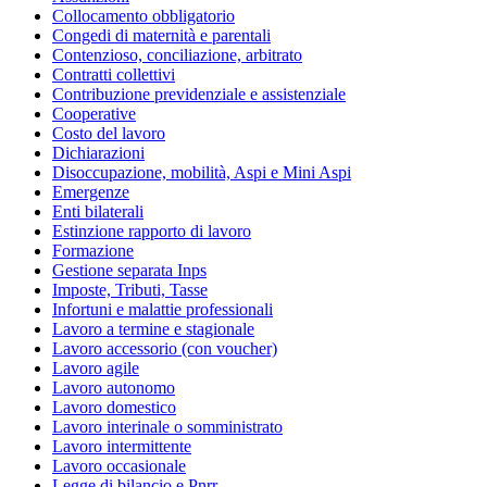
Collocamento obbligatorio
Congedi di maternità e parentali
Contenzioso, conciliazione, arbitrato
Contratti collettivi
Contribuzione previdenziale e assistenziale
Cooperative
Costo del lavoro
Dichiarazioni
Disoccupazione, mobilità, Aspi e Mini Aspi
Emergenze
Enti bilaterali
Estinzione rapporto di lavoro
Formazione
Gestione separata Inps
Imposte, Tributi, Tasse
Infortuni e malattie professionali
Lavoro a termine e stagionale
Lavoro accessorio (con voucher)
Lavoro agile
Lavoro autonomo
Lavoro domestico
Lavoro interinale o somministrato
Lavoro intermittente
Lavoro occasionale
Legge di bilancio e Pnrr