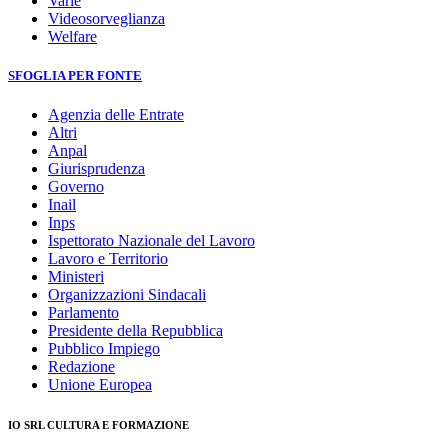
Varie
Videosorveglianza
Welfare
SFOGLIA PER FONTE
Agenzia delle Entrate
Altri
Anpal
Giurisprudenza
Governo
Inail
Inps
Ispettorato Nazionale del Lavoro
Lavoro e Territorio
Ministeri
Organizzazioni Sindacali
Parlamento
Presidente della Repubblica
Pubblico Impiego
Redazione
Unione Europea
IO SRL CULTURA E FORMAZIONE