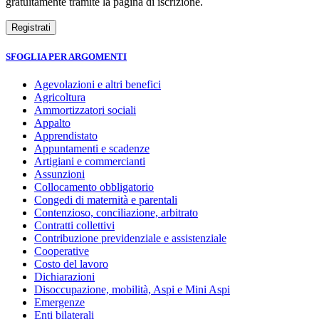
gratuitamente tramite la pagina di iscrizione.
SFOGLIA PER ARGOMENTI
Agevolazioni e altri benefici
Agricoltura
Ammortizzatori sociali
Appalto
Apprendistato
Appuntamenti e scadenze
Artigiani e commercianti
Assunzioni
Collocamento obbligatorio
Congedi di maternità e parentali
Contenzioso, conciliazione, arbitrato
Contratti collettivi
Contribuzione previdenziale e assistenziale
Cooperative
Costo del lavoro
Dichiarazioni
Disoccupazione, mobilità, Aspi e Mini Aspi
Emergenze
Enti bilaterali