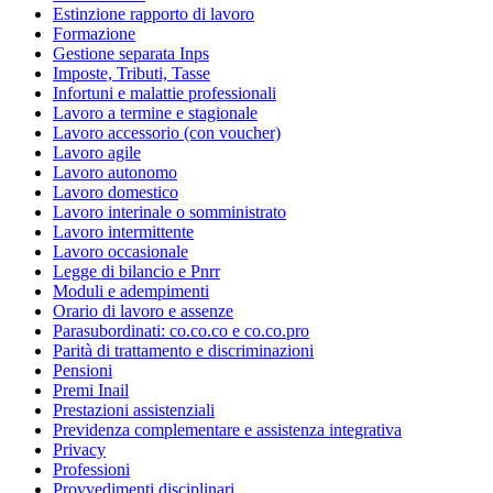
Estinzione rapporto di lavoro
Formazione
Gestione separata Inps
Imposte, Tributi, Tasse
Infortuni e malattie professionali
Lavoro a termine e stagionale
Lavoro accessorio (con voucher)
Lavoro agile
Lavoro autonomo
Lavoro domestico
Lavoro interinale o somministrato
Lavoro intermittente
Lavoro occasionale
Legge di bilancio e Pnrr
Moduli e adempimenti
Orario di lavoro e assenze
Parasubordinati: co.co.co e co.co.pro
Parità di trattamento e discriminazioni
Pensioni
Premi Inail
Prestazioni assistenziali
Previdenza complementare e assistenza integrativa
Privacy
Professioni
Provvedimenti disciplinari