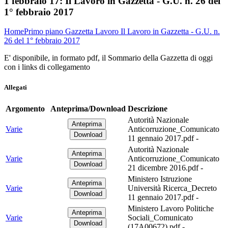
1 febbraio 17:
Il Lavoro in Gazzetta - G.U. n. 26 del
1° febbraio 2017
Home
Primo piano
Gazzetta Lavoro
Il Lavoro in Gazzetta - G.U. n.
26 del 1° febbraio 2017
E' disponibile, in formato pdf, il Sommario della Gazzetta di oggi
con i links di collegamento
Allegati
Argomento
Anteprima/Download
Descrizione
Autorità Nazionale
Varie
Anticorruzione_Comunicato
11 gennaio 2017.pdf -
Autorità Nazionale
Varie
Anticorruzione_Comunicato
21 dicembre 2016.pdf -
Ministero Istruzione
Varie
Università Ricerca_Decreto
11 gennaio 2017.pdf -
Ministero Lavoro Politiche
Varie
Sociali_Comunicato
(17A00672).pdf -