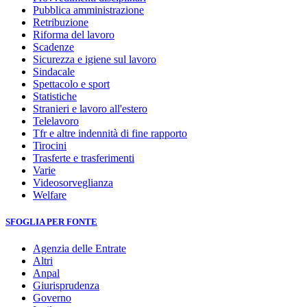
Pubblica amministrazione
Retribuzione
Riforma del lavoro
Scadenze
Sicurezza e igiene sul lavoro
Sindacale
Spettacolo e sport
Statistiche
Stranieri e lavoro all'estero
Telelavoro
Tfr e altre indennità di fine rapporto
Tirocini
Trasferte e trasferimenti
Varie
Videosorveglianza
Welfare
SFOGLIA PER FONTE
Agenzia delle Entrate
Altri
Anpal
Giurisprudenza
Governo