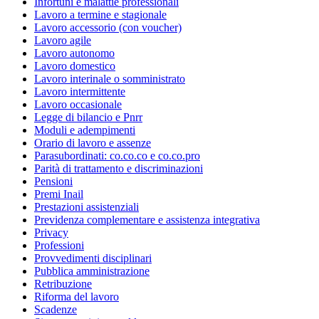
Infortuni e malattie professionali
Lavoro a termine e stagionale
Lavoro accessorio (con voucher)
Lavoro agile
Lavoro autonomo
Lavoro domestico
Lavoro interinale o somministrato
Lavoro intermittente
Lavoro occasionale
Legge di bilancio e Pnrr
Moduli e adempimenti
Orario di lavoro e assenze
Parasubordinati: co.co.co e co.co.pro
Parità di trattamento e discriminazioni
Pensioni
Premi Inail
Prestazioni assistenziali
Previdenza complementare e assistenza integrativa
Privacy
Professioni
Provvedimenti disciplinari
Pubblica amministrazione
Retribuzione
Riforma del lavoro
Scadenze