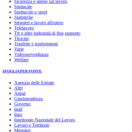
Sicurezza e igiene sul lavoro
Sindacale
Spettacolo e sport
Statistiche
Stranieri e lavoro all'estero
Telelavoro
Tfr e altre indennità di fine rapporto
Tirocini
Trasferte e trasferimenti
Varie
Videosorveglianza
Welfare
SFOGLIA PER FONTE
Agenzia delle Entrate
Altri
Anpal
Giurisprudenza
Governo
Inail
Inps
Ispettorato Nazionale del Lavoro
Lavoro e Territorio
Ministeri