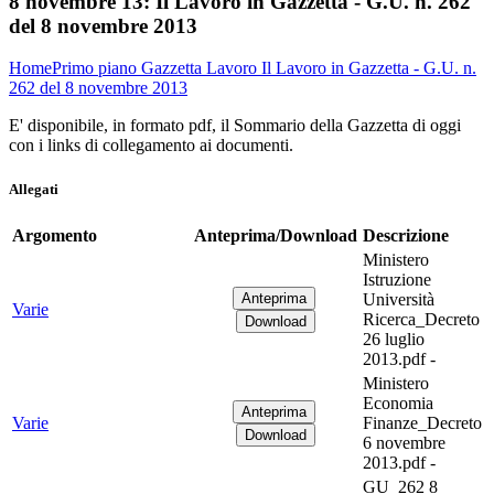
8 novembre 13:
Il Lavoro in Gazzetta - G.U. n. 262
del 8 novembre 2013
Home
Primo piano
Gazzetta Lavoro
Il Lavoro in Gazzetta - G.U. n.
262 del 8 novembre 2013
E' disponibile, in formato pdf, il Sommario della Gazzetta di oggi
con i links di collegamento ai documenti.
Allegati
Argomento
Anteprima/Download
Descrizione
Ministero
Istruzione
Università
Varie
Ricerca_Decreto
26 luglio
2013.pdf -
Ministero
Economia
Varie
Finanze_Decreto
6 novembre
2013.pdf -
GU_262 8