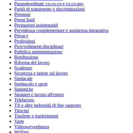
Parasubordinati: co.co.co e co.co.pro
Parità di trattamento e discriminazioni
Pensioni
Premi Inail
Prestazioni assistenziali
Previdenza complementare e assistenza integrativa
Privacy
Professioni
Provvedimenti disciplinari
Pubblica amministrazione
Retribuzione
Riforma del lavoro
Scadenze
Sicurezza e igiene sul lavoro
Sindacale
Spettacolo e sport
Statistiche
Stranieri e lavoro all'estero
Telelavoro
Tfr e altre indennità di fine rapporto
Tirocini
Trasferte e trasferimenti
Varie
Videosorveglianza
Welfare