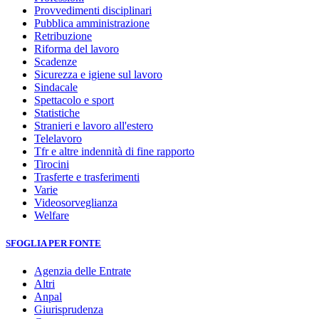
Provvedimenti disciplinari
Pubblica amministrazione
Retribuzione
Riforma del lavoro
Scadenze
Sicurezza e igiene sul lavoro
Sindacale
Spettacolo e sport
Statistiche
Stranieri e lavoro all'estero
Telelavoro
Tfr e altre indennità di fine rapporto
Tirocini
Trasferte e trasferimenti
Varie
Videosorveglianza
Welfare
SFOGLIA PER FONTE
Agenzia delle Entrate
Altri
Anpal
Giurisprudenza