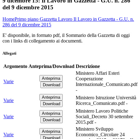
9 dicembre 15:
Il Lavoro in Gazzetta - G.U. n. 286
del 9 dicembre 2015
Home
Primo piano
Gazzetta Lavoro
Il Lavoro in Gazzetta - G.U. n.
286 del 9 dicembre 2015
E' disponibile, in formato pdf, il Sommario della Gazzetta di oggi
con i links di collegamento ai documenti.
Allegati
Argomento
Anteprima/Download
Descrizione
Ministero Affari Esteri
Cooperazione
Varie
Internazionale_Comunicato.pdf
-
Ministero Istruzione Università
Varie
Ricerca_Comunicato.pdf -
Ministero Lavoro Politiche
Varie
Sociali_Decreto 30 settembre
2015.pdf -
Ministero Sviluppo
Varie
Economico_Circolare 24