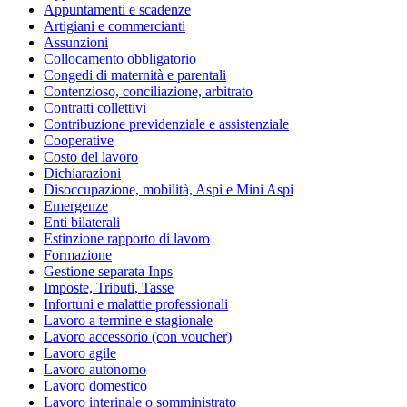
Appuntamenti e scadenze
Artigiani e commercianti
Assunzioni
Collocamento obbligatorio
Congedi di maternità e parentali
Contenzioso, conciliazione, arbitrato
Contratti collettivi
Contribuzione previdenziale e assistenziale
Cooperative
Costo del lavoro
Dichiarazioni
Disoccupazione, mobilità, Aspi e Mini Aspi
Emergenze
Enti bilaterali
Estinzione rapporto di lavoro
Formazione
Gestione separata Inps
Imposte, Tributi, Tasse
Infortuni e malattie professionali
Lavoro a termine e stagionale
Lavoro accessorio (con voucher)
Lavoro agile
Lavoro autonomo
Lavoro domestico
Lavoro interinale o somministrato