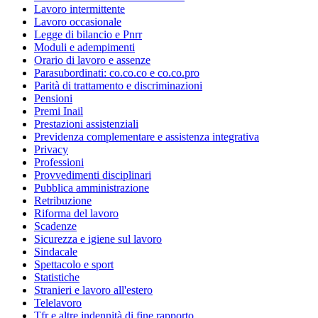
Lavoro intermittente
Lavoro occasionale
Legge di bilancio e Pnrr
Moduli e adempimenti
Orario di lavoro e assenze
Parasubordinati: co.co.co e co.co.pro
Parità di trattamento e discriminazioni
Pensioni
Premi Inail
Prestazioni assistenziali
Previdenza complementare e assistenza integrativa
Privacy
Professioni
Provvedimenti disciplinari
Pubblica amministrazione
Retribuzione
Riforma del lavoro
Scadenze
Sicurezza e igiene sul lavoro
Sindacale
Spettacolo e sport
Statistiche
Stranieri e lavoro all'estero
Telelavoro
Tfr e altre indennità di fine rapporto