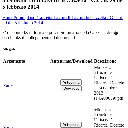
5 febbraio 14:
Il Lavoro in Gazzetta - G.U. n. 29 del
5 febbraio 2014
Home
Primo piano
Gazzetta Lavoro
Il Lavoro in Gazzetta - G.U. n.
29 del 5 febbraio 2014
E' disponibile, in formato pdf, il Sommario della Gazzetta di oggi
con i links di collegamento ai documenti.
Allegati
Argomento
Anteprima/Download
Descrizione
Ministero
Istruzione
Università
Ricerca_Decreto
Varie
11 settembre
2013
(14A00639).pdf
-
Ministero
Istruzione
Università
Ricerca_Decreto
Varie