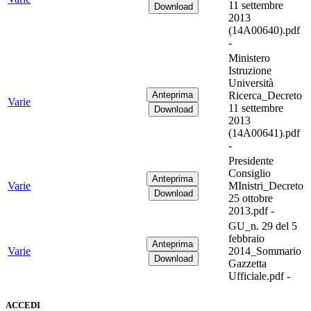
11 settembre
2013
(14A00640).pdf
-
Ministero
Istruzione
Università
Ricerca_Decreto
Varie
11 settembre
2013
(14A00641).pdf
-
Presidente
Consiglio
Varie
MInistri_Decreto
25 ottobre
2013.pdf -
GU_n. 29 del 5
febbraio
Varie
2014_Sommario
Gazzetta
Ufficiale.pdf -
ACCEDI