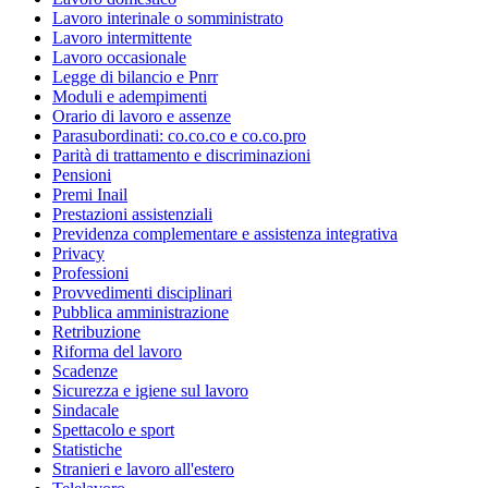
Lavoro interinale o somministrato
Lavoro intermittente
Lavoro occasionale
Legge di bilancio e Pnrr
Moduli e adempimenti
Orario di lavoro e assenze
Parasubordinati: co.co.co e co.co.pro
Parità di trattamento e discriminazioni
Pensioni
Premi Inail
Prestazioni assistenziali
Previdenza complementare e assistenza integrativa
Privacy
Professioni
Provvedimenti disciplinari
Pubblica amministrazione
Retribuzione
Riforma del lavoro
Scadenze
Sicurezza e igiene sul lavoro
Sindacale
Spettacolo e sport
Statistiche
Stranieri e lavoro all'estero