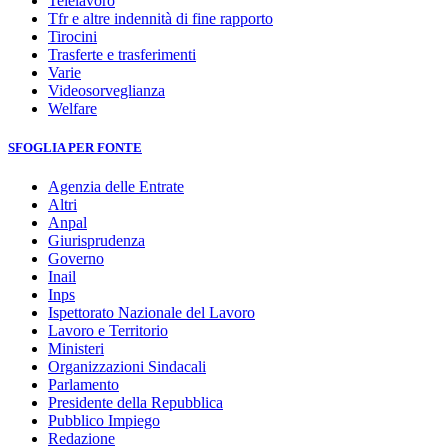
Telelavoro
Tfr e altre indennità di fine rapporto
Tirocini
Trasferte e trasferimenti
Varie
Videosorveglianza
Welfare
SFOGLIA PER FONTE
Agenzia delle Entrate
Altri
Anpal
Giurisprudenza
Governo
Inail
Inps
Ispettorato Nazionale del Lavoro
Lavoro e Territorio
Ministeri
Organizzazioni Sindacali
Parlamento
Presidente della Repubblica
Pubblico Impiego
Redazione