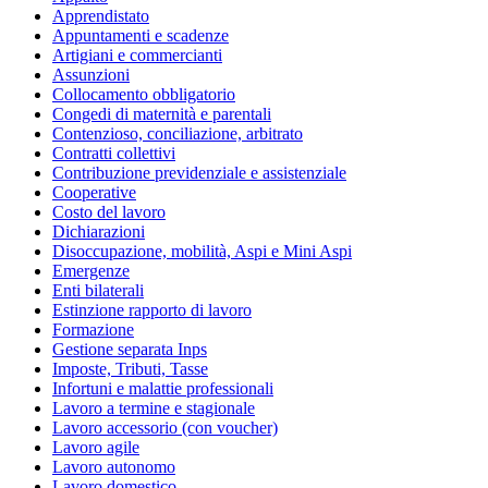
Apprendistato
Appuntamenti e scadenze
Artigiani e commercianti
Assunzioni
Collocamento obbligatorio
Congedi di maternità e parentali
Contenzioso, conciliazione, arbitrato
Contratti collettivi
Contribuzione previdenziale e assistenziale
Cooperative
Costo del lavoro
Dichiarazioni
Disoccupazione, mobilità, Aspi e Mini Aspi
Emergenze
Enti bilaterali
Estinzione rapporto di lavoro
Formazione
Gestione separata Inps
Imposte, Tributi, Tasse
Infortuni e malattie professionali
Lavoro a termine e stagionale
Lavoro accessorio (con voucher)
Lavoro agile
Lavoro autonomo
Lavoro domestico